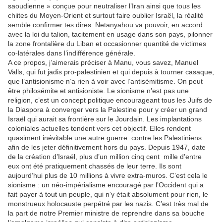
saoudienne » conçue pour neutraliser l’Iran ainsi que tous les
chiites du Moyen-Orient et surtout faire oublier Israël, la réalité
semble confirmer tes dires. Netanyahou va pouvoir, en accord
avec la loi du talion, tacitement en usage dans son pays, pilonner
la zone frontalière du Liban et occasionner quantité de victimes
co-latérales dans l’indifférence générale.
A ce propos, j’aimerais préciser à Manu, vous savez, Manuel
Valls, qui fut jadis pro-palestinien et qui depuis à tourner casaque,
que l’antisionisme n’a rien à voir avec l’antisémitisme. On peut
être philosémite et antisioniste. Le sionisme n’est pas une
religion, c’est un concept politique encourageant tous les Juifs de
la Diaspora à converger vers la Palestine pour y créer un grand
Israël qui aurait sa frontière sur le Jourdain. Les implantations
coloniales actuelles tendent vers cet objectif. Elles rendent
quasiment inévitable une autre guerre contre les Palestiniens
afin de les jeter définitivement hors du pays. Depuis 1947, date
de la création d’Israël, plus d’un million cinq cent mille d’entre
eux ont été pratiquement chassés de leur terre. Ils sont
aujourd’hui plus de 10 millions à vivre extra-muros. C’est cela le
sionisme : un néo-impérialisme encouragé par l’Occident qui a
fait payer à tout un peuple, qui n’y était absolument pour rien, le
monstrueux holocauste perpétré par les nazis. C’est très mal de
la part de notre Premier ministre de reprendre dans sa bouche