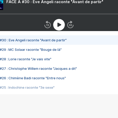
FACE A #30 : Eve Angeli raconte "Avant de partir"
#30 : Eve Angeli raconte "Avant de partir"
#29 : MC Solaar raconte "Bouge de là"
28 : Lorie raconte "Je vais vite"
#27 : Christophe Willem raconte "Jacques a dit"
#26 : Chimène Badi raconte "Entre nous"
#25 : Indochine raconte "3e sexe"
#24 : Zaho raconte "C'est chelou"
#23 : Patrick Bruel raconte "Au café des délices"
#22 : Kyo raconte "Le chemin"