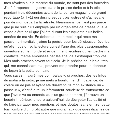
mes révoltes sur la marche du monde, ne sont pas des foucades.
J’ai été reporter de guerre, dans la presse écrite et à la télé,
pendant trois décennies avant de lancer un magazine de grand
reportage (à TF1) qui dura presque trois lustres et s’acheva le
jour de mon départ à la retraite. Néanmoins, ce n’est pas parce
que je ne suis plus employé par un organisme de presse, que je
cesse d’être celui que j’ai été durant les cinquante plus belles
années de ma vie. En dehors de mon métier qui reste ma
passion primordiale, j’aime la poésie pour les délicieuses rêveries
qu’elle nous offre, la lecture qui est l’une des plus passionnantes
ouverture sur le monde et évidemment l’écriture qui empêche ma
créativité, même émoussée par les ans, de s’estomper trop vite.
Mes amis proches savent tout cela. Je le précise pour les autres
qui, me connaissant mal, peuvent me prendre pour un donneur
de leçon à la petite semaine.
Vous savez, malgré mes 80 « balais », si proches, dès les Infos
du matin à la radio, je me mets à bouillonner d’impatience, de
colère ou de joie et ayant été durant toute mon existence un «
passeur », c’est à dire un informateur soucieux de transmettre ce
que j’avais vu ou entendu au plus grand nombre, j’éprouve un
besoin impérieux, encore aujourd’hui, de décrypter l’actualité et
de faire partager mes émotions et mes doutes, sans en tirer cette
fois l’ombre d’un profit autre que moral, aux quelques dizaines de