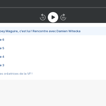
bey Maguire, c'est lui ! Rencontre avec Damien Witecka
e 6
e 5
e 4
e 3
s créatrices de la VF !
e 2
e 1
e Mektoub My Love arrive enfin ! Rencontre avec Shaïn Boumedine et Sal