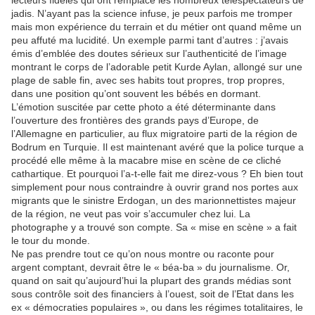
lecteurs fidèles qui ont remplacé les nombreux téléspectateurs de
jadis. N’ayant pas la science infuse, je peux parfois me tromper
mais mon expérience du terrain et du métier ont quand même un
peu affuté ma lucidité. Un exemple parmi tant d’autres : j’avais
émis d’emblée des doutes sérieux sur l’authenticité de l’image
montrant le corps de l’adorable petit Kurde Aylan, allongé sur une
plage de sable fin, avec ses habits tout propres, trop propres,
dans une position qu’ont souvent les bébés en dormant.
L’émotion suscitée par cette photo a été déterminante dans
l’ouverture des frontières des grands pays d’Europe, de
l’Allemagne en particulier, au flux migratoire parti de la région de
Bodrum en Turquie. Il est maintenant avéré que la police turque a
procédé elle même à la macabre mise en scène de ce cliché
cathartique. Et pourquoi l’a-t-elle fait me direz-vous ? Eh bien tout
simplement pour nous contraindre à ouvrir grand nos portes aux
migrants que le sinistre Erdogan, un des marionnettistes majeur
de la région, ne veut pas voir s’accumuler chez lui. La
photographe y a trouvé son compte. Sa « mise en scène » a fait
le tour du monde.
Ne pas prendre tout ce qu’on nous montre ou raconte pour
argent comptant, devrait être le « béa-ba » du journalisme. Or,
quand on sait qu’aujourd’hui la plupart des grands médias sont
sous contrôle soit des financiers à l’ouest, soit de l’Etat dans les
ex « démocraties populaires », ou dans les régimes totalitaires, le