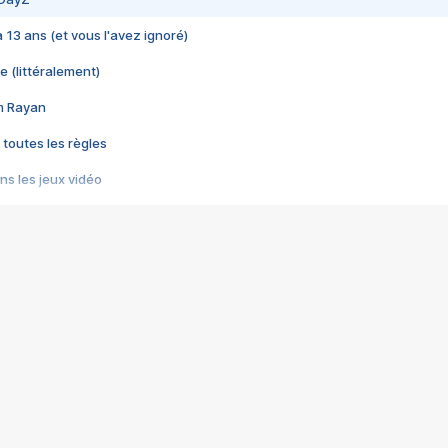
 a 13 ans (et vous l'avez ignoré)
e (littéralement)
im Rayan
 toutes les règles
s les jeux vidéo
us choquant de Rockstar ? - Le scandale BULLY
e plus moche de Steam
du RÊVE tourne au CAUCHEMAR
pendant 8 heures
it… à tort
umiliés par un jeu vidéo
ire - Final Fantasy 8