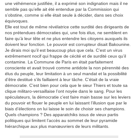
une véhémence justifiée, il a exprimé son indignation mais il ne
semble pas qu’elle ait été entendue par la Commission qui
s’obstine, comme si elle était seule à décider, dans ses choix
équivoques.
Elle est tout de même révélatrice cette surdité des dirigeants de
nos prétendues démocraties qui, une fois élus, ne semblent en
faire qu’à leur tête et ne plus entendre les citoyens auxquels ils
doivent leur fonction. Le pouvoir est corrupteur disait Bakounine.
Je dirais moi qu’il est beaucoup plus que cela. C’est un virus
extrêmement nocif qui frappe de cécité et de surdité ceux qu’il
contamine. La Commune de Paris en était parfaitement
consciente et avait trouvé comme antidote la non pérennité des
élus du peuple, leur limitation à un seul mandat et la possibilité
d’être destitué s’ils faillaient à leur tâche. C’était de la vraie
démocratie. C’est bien pour cela que le sieur Thiers et toute sa
clique militaro-versaillaise l’ont noyée dans le sang. Pour les
spéculateurs, la démocratie c’est faire main basse sur les leviers
du pouvoir et flouer le peuple en lui laissant l’illusion que par le
biais d’élections on lui laisse le soin de choisir ses champions.
Quels champions ? Des apparatchiks issus de vieux partis
politiques qui limitent l’accès au sommet de leur pyramide
hiérarchique aux plus manœuvriers de leurs militants.