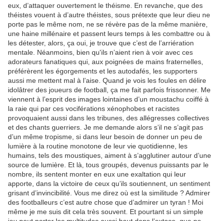
eux, d’attaquer ouvertement le théisme. En revanche, que des
théistes vouent à d’autre théistes, sous prétexte que leur dieu ne
porte pas le même nom, ne se révère pas de la même manière,
une haine millénaire et passent leurs temps à les combattre ou à
les détester, alors, ça oui, je trouve que c’est de l’arriération
mentale. Néanmoins, bien qu'ils n’aient rien à voir avec ces
adorateurs fanatiques qui, aux poignées de mains fraternelles,
préférèrent les égorgements et les autodafés, les supporters
aussi me mettent mal à l’aise. Quand je vois les foules en délire
idolâtrer des joueurs de football, ça me fait parfois frissonner. Me
viennent à l’esprit des images lointaines d’un moustachu coiffé à
la raie qui par ces vociférations xénophobes et racistes
provoquaient aussi dans les tribunes, des allégresses collectives
et des chants guerriers. Je me demande alors s’il ne s’agit pas
d’un même tropisme, si dans leur besoin de donner un peu de
lumière à la routine monotone de leur vie quotidienne, les
humains, tels des moustiques, aiment à s’agglutiner autour d’une
source de lumière. Et là, tous groupés, devenus puissants par le
nombre, ils sentent monter en eux une exaltation qui leur
apporte, dans la victoire de ceux qu’ils soutiennent, un sentiment
grisant d’invincibilité. Vous me direz où est la similitude ? Admirer
des footballeurs c’est autre chose que d’admirer un tyran ! Moi
même je me suis dit cela très souvent. Et pourtant si un simple