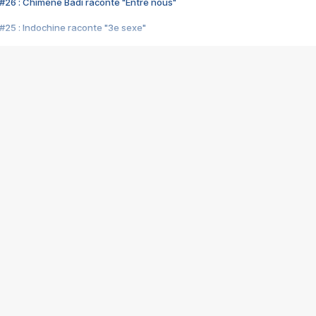
#26 : Chimène Badi raconte "Entre nous"
#25 : Indochine raconte "3e sexe"
#24 : Zaho raconte "C'est chelou"
#23 : Patrick Bruel raconte "Au café des délices"
#22 : Kyo raconte "Le chemin"
#21 : Nolwenn Leroy raconte "Cassé"
#20 : Patrick Hernandez raconte "Born to be alive"
#19 : Lorie raconte "Près de moi"
#18 : Michael Jones raconte "A nos actes manqués" (avec Jean-Jacque
#17 : Khaled raconte "Aïcha"
#16 : Corneille raconte "Parce qu'on vient de loin"
#15 : Indochine raconte "L'aventurier"
14 : Lorie raconte "Sur un air latino"