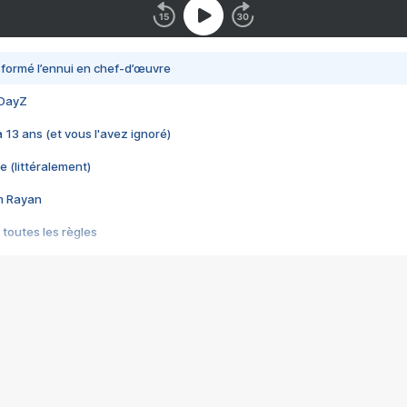
nsformé l’ennui en chef-d’œuvre
 DayZ
 a 13 ans (et vous l'avez ignoré)
e (littéralement)
im Rayan
 toutes les règles
s les jeux vidéo
us choquant de Rockstar ? - Le scandale BULLY
e plus moche de Steam
du RÊVE tourne au CAUCHEMAR
pendant 8 heures