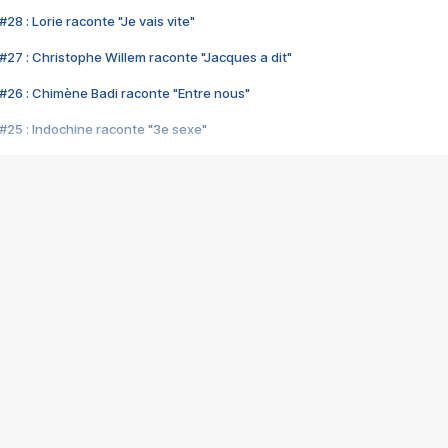
28 : Lorie raconte "Je vais vite"
#27 : Christophe Willem raconte "Jacques a dit"
#26 : Chimène Badi raconte "Entre nous"
#25 : Indochine raconte "3e sexe"
#24 : Zaho raconte "C'est chelou"
#23 : Patrick Bruel raconte "Au café des délices"
#22 : Kyo raconte "Le chemin"
#21 : Nolwenn Leroy raconte "Cassé"
#20 : Patrick Hernandez raconte "Born to be alive"
#19 : Lorie raconte "Près de moi"
#18 : Michael Jones raconte "A nos actes manqués" (avec Jean-Jacque
#17 : Khaled raconte "Aïcha"