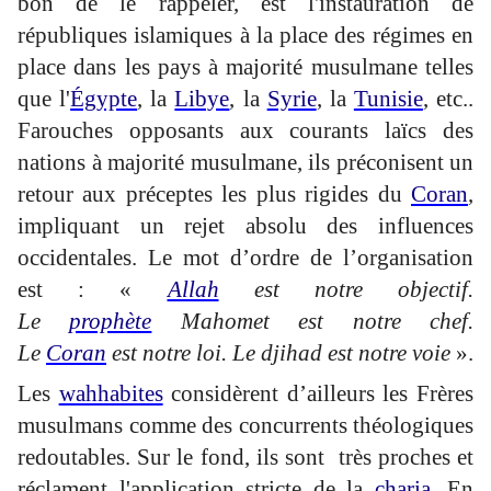
bon de le rappeler, est l'instauration de
républiques islamiques à la place des régimes en
place dans les pays à majorité musulmane telles
que l'
Égypte
, la
Libye
, la
Syrie
, la
Tunisie
, etc..
Farouches opposants aux courants laïcs des
nations à majorité musulmane, ils préconisent un
retour aux préceptes les plus rigides du
Coran
,
impliquant un rejet absolu des influences
occidentales. Le mot d’ordre de l’organisation
est : «
Allah
est notre objectif.
Le
prophète
Mahomet est notre chef.
Le
Coran
est notre loi. Le djihad est notre voie
».
Les
wahhabites
considèrent d’ailleurs les Frères
musulmans comme des concurrents théologiques
redoutables. Sur le fond, ils sont très proches et
réclament l'application stricte de la
charia
. En