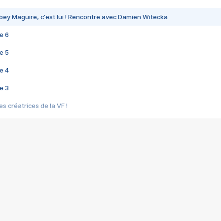
bey Maguire, c'est lui ! Rencontre avec Damien Witecka
e 6
e 5
e 4
e 3
s créatrices de la VF !
e 2
e 1
e Mektoub My Love arrive enfin ! Rencontre avec Shaïn Boumedine et Sal
i : après Toni en famille
elle réalise le bouleversant Dites lui que je l'aime
ais ! Rencontre autour de Vie privée de Rebecca Zlotowski