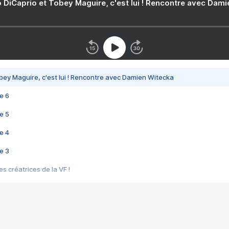
 DiCaprio et Tobey Maguire, c'est lui ! Rencontre avec Dam
bey Maguire, c'est lui ! Rencontre avec Damien Witecka
e 6
e 5
e 4
e 3
s créatrices de la VF !
e 2
e 1
e Mektoub My Love arrive enfin ! Rencontre avec Shaïn Boumedine et Sal