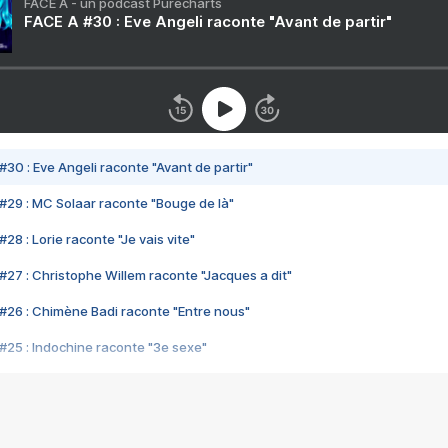
FACE A - un podcast Purecharts
FACE A #30 : Eve Angeli raconte "Avant de partir"
#30 : Eve Angeli raconte "Avant de partir"
#29 : MC Solaar raconte "Bouge de là"
28 : Lorie raconte "Je vais vite"
#27 : Christophe Willem raconte "Jacques a dit"
#26 : Chimène Badi raconte "Entre nous"
#25 : Indochine raconte "3e sexe"
#24 : Zaho raconte "C'est chelou"
#23 : Patrick Bruel raconte "Au café des délices"