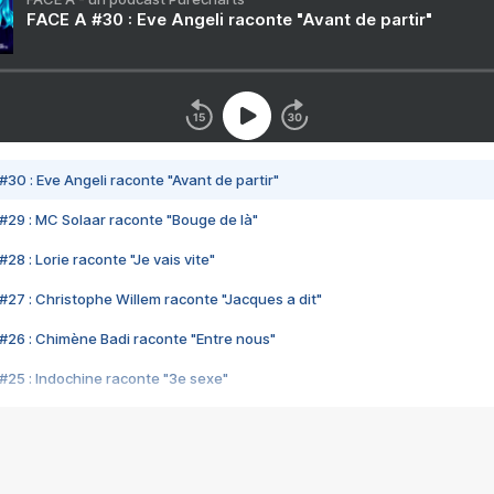
FACE A #30 : Eve Angeli raconte "Avant de partir"
#30 : Eve Angeli raconte "Avant de partir"
#29 : MC Solaar raconte "Bouge de là"
28 : Lorie raconte "Je vais vite"
#27 : Christophe Willem raconte "Jacques a dit"
#26 : Chimène Badi raconte "Entre nous"
#25 : Indochine raconte "3e sexe"
#24 : Zaho raconte "C'est chelou"
#23 : Patrick Bruel raconte "Au café des délices"