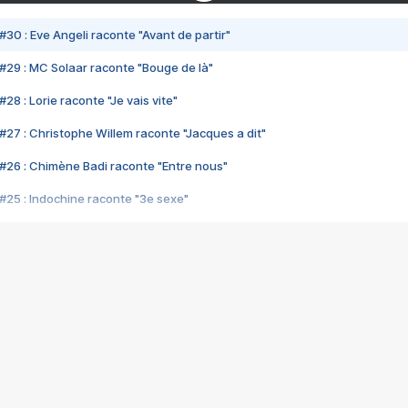
#30 : Eve Angeli raconte "Avant de partir"
#29 : MC Solaar raconte "Bouge de là"
28 : Lorie raconte "Je vais vite"
#27 : Christophe Willem raconte "Jacques a dit"
#26 : Chimène Badi raconte "Entre nous"
#25 : Indochine raconte "3e sexe"
#24 : Zaho raconte "C'est chelou"
#23 : Patrick Bruel raconte "Au café des délices"
#22 : Kyo raconte "Le chemin"
#21 : Nolwenn Leroy raconte "Cassé"
#20 : Patrick Hernandez raconte "Born to be alive"
#19 : Lorie raconte "Près de moi"