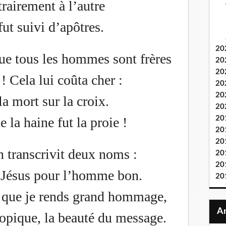
rairement à l’autre
fut suivi d’apôtres.
20
que tous les hommes sont frères
20
20
! Cela lui coûta cher :
20
20
la mort sur la croix.
20
 la haine fut la proie !
20
20
20
 transcrivit deux noms :
20
20
, Jésus pour l’homme bon.
20
r que je rends grand hommage,
topique, la beauté du message.