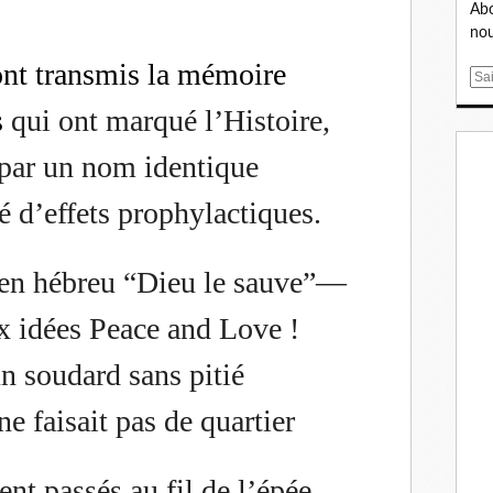
Abo
nou
ont transmis la mémoire
E
m
s
qui ont marqué l’Histoire,
a
i
 par un nom identique
l
 d’effets prophylactiques.
en hébreu “Dieu le sauve”—
ux idées Peace and Love !
un soudard sans pitié
ne faisait pas de quartier
nt passés au fil de l’épée,