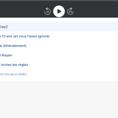
 DayZ
 a 13 ans (et vous l'avez ignoré)
e (littéralement)
im Rayan
 toutes les règles
s les jeux vidéo
us choquant de Rockstar ? - Le scandale BULLY
e plus moche de Steam
du RÊVE tourne au CAUCHEMAR
pendant 8 heures