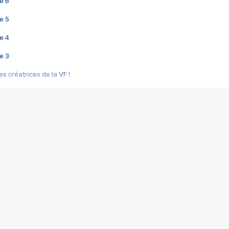
e 6
e 5
e 4
e 3
s créatrices de la VF !
e 2
e 1
e Mektoub My Love arrive enfin ! Rencontre avec Shaïn Boumedine et Sal
i : après Toni en famille
elle réalise le bouleversant Dites lui que je l'aime
ais ! Rencontre autour de Vie privée de Rebecca Zlotowski
 de Marguerite, Grave... Rencontre avec Ella Rumpf
 Les Rêveurs, un film intime sur la santé mentale