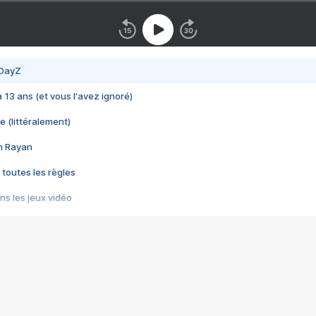
 DayZ
 a 13 ans (et vous l'avez ignoré)
e (littéralement)
im Rayan
 toutes les règles
s les jeux vidéo
us choquant de Rockstar ? - Le scandale BULLY
e plus moche de Steam
du RÊVE tourne au CAUCHEMAR
pendant 8 heures