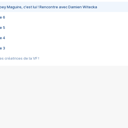
bey Maguire, c'est lui ! Rencontre avec Damien Witecka
e 6
e 5
e 4
e 3
s créatrices de la VF !
e 2
e 1
e Mektoub My Love arrive enfin ! Rencontre avec Shaïn Boumedine et Sal
i : après Toni en famille
elle réalise le bouleversant Dites lui que je l'aime
ais ! Rencontre autour de Vie privée de Rebecca Zlotowski