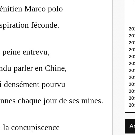
énitien Marco polo
spiration féconde.
20
20
20
à peine entrevu,
20
20
20
endu parler en Chine,
20
20
 si densément pourvu
20
20
onnes chaque jour de ses mines.
20
20
 à la concupiscence