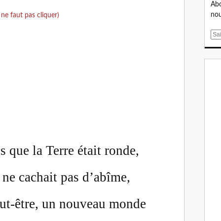
Abo
nou
l ne faut pas cliquer)
E
m
a
i
l
s que la Terre était ronde,
 ne cachait pas d’abîme,
eut-être, un nouveau monde