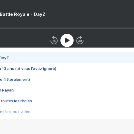
 Battle Royale - DayZ
 DayZ
 a 13 ans (et vous l'avez ignoré)
e (littéralement)
im Rayan
 toutes les règles
s les jeux vidéo
us choquant de Rockstar ? - Le scandale BULLY
e plus moche de Steam