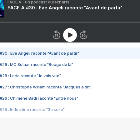
FACE A - un podcast Purecharts
FACE A #30 : Eve Angeli raconte "Avant de partir"
#30 : Eve Angeli raconte "Avant de partir"
#29 : MC Solaar raconte "Bouge de là"
28 : Lorie raconte "Je vais vite"
#27 : Christophe Willem raconte "Jacques a dit"
#26 : Chimène Badi raconte "Entre nous"
#25 : Indochine raconte "3e sexe"
#24 : Zaho raconte "C'est chelou"
#23 : Patrick Bruel raconte "Au café des délices"