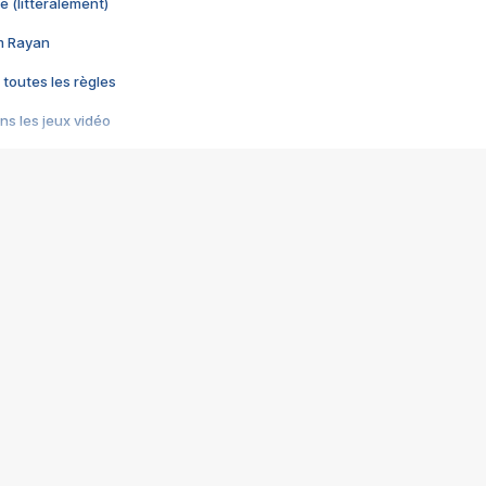
e (littéralement)
im Rayan
 toutes les règles
s les jeux vidéo
us choquant de Rockstar ? - Le scandale BULLY
e plus moche de Steam
du RÊVE tourne au CAUCHEMAR
pendant 8 heures
it… à tort
umiliés par un jeu vidéo
ire - Final Fantasy 8
ti un empire - Age of Empires
story DOFUS