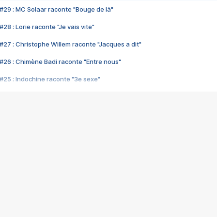
#29 : MC Solaar raconte "Bouge de là"
28 : Lorie raconte "Je vais vite"
#27 : Christophe Willem raconte "Jacques a dit"
#26 : Chimène Badi raconte "Entre nous"
#25 : Indochine raconte "3e sexe"
#24 : Zaho raconte "C'est chelou"
#23 : Patrick Bruel raconte "Au café des délices"
#22 : Kyo raconte "Le chemin"
#21 : Nolwenn Leroy raconte "Cassé"
#20 : Patrick Hernandez raconte "Born to be alive"
#19 : Lorie raconte "Près de moi"
#18 : Michael Jones raconte "A nos actes manqués" (avec Jean-Jacque