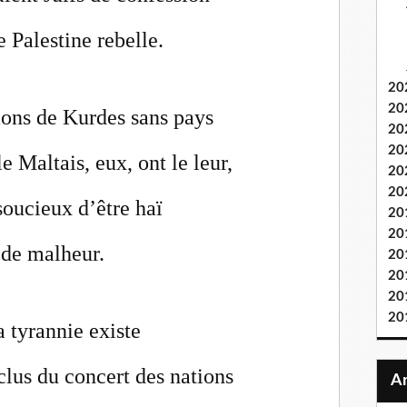
 Palestine rebelle.
20
20
lions de Kurdes sans pays
20
20
e Maltais, eux, ont le leur,
20
20
soucieux d’être haï
20
20
 de malheur.
20
20
20
20
la tyrannie existe
lus du concert des nations