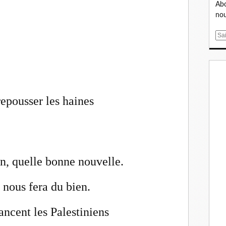
Abo
nou
E
m
a
i
l
epousser les haines
in, quelle bonne nouvelle.
 nous fera du bien.
ancent les Palestiniens