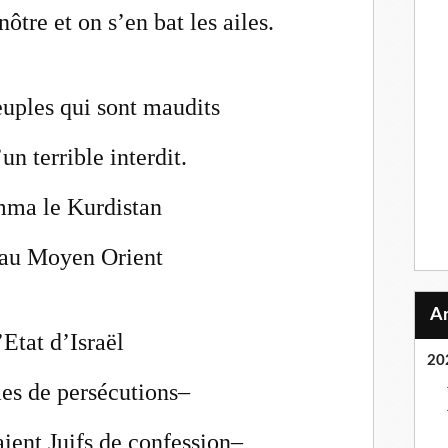
ôtre et on s’en bat les ailes.
peuples qui sont maudits
un terrible interdit.
mma le Kurdistan
 au Moyen Orient
Etat d’Israël
20
es de persécutions–
ient Juifs de confession–