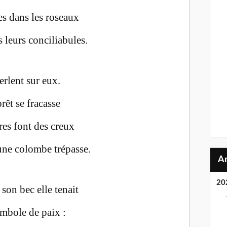
es dans les roseaux
 leurs conciliabules.
ferlent sur eux.
orêt se fracasse
es font des creux
une colombe trépasse.
20
son bec elle tenait
mbole de paix :