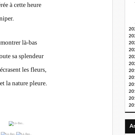
rée à cette heure
niper.
20
20
 montrer là-bas
20
20
oute sa splendeur
20
20
écrasent les fleurs,
20
20
et la nature pleure.
20
20
20
20