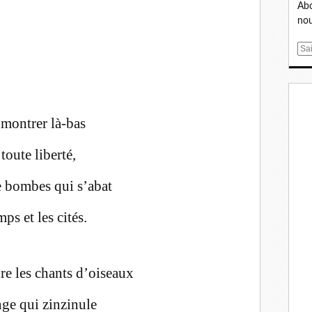
Abo
nou
E
m
a
i
l
 montrer là-bas
toute liberté,
de bombes qui s’abat
ps et les cités.
re les chants d’oiseaux
nge qui zinzinule