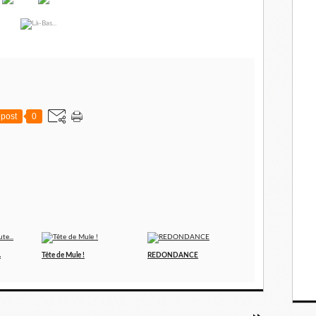
post
0
.
Tête de Mule !
REDONDANCE