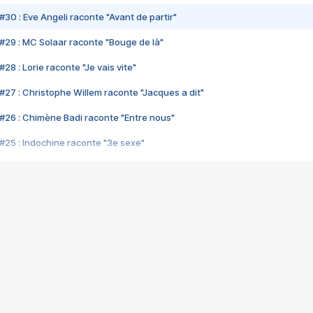
#30 : Eve Angeli raconte "Avant de partir"
#29 : MC Solaar raconte "Bouge de là"
28 : Lorie raconte "Je vais vite"
#27 : Christophe Willem raconte "Jacques a dit"
#26 : Chimène Badi raconte "Entre nous"
#25 : Indochine raconte "3e sexe"
#24 : Zaho raconte "C'est chelou"
#23 : Patrick Bruel raconte "Au café des délices"
#22 : Kyo raconte "Le chemin"
#21 : Nolwenn Leroy raconte "Cassé"
#20 : Patrick Hernandez raconte "Born to be alive"
#19 : Lorie raconte "Près de moi"