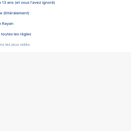
 a 13 ans (et vous l'avez ignoré)
e (littéralement)
im Rayan
 toutes les règles
s les jeux vidéo
us choquant de Rockstar ? - Le scandale BULLY
e plus moche de Steam
du RÊVE tourne au CAUCHEMAR
pendant 8 heures
it… à tort
umiliés par un jeu vidéo
ire - Final Fantasy 8
ti un empire - Age of Empires