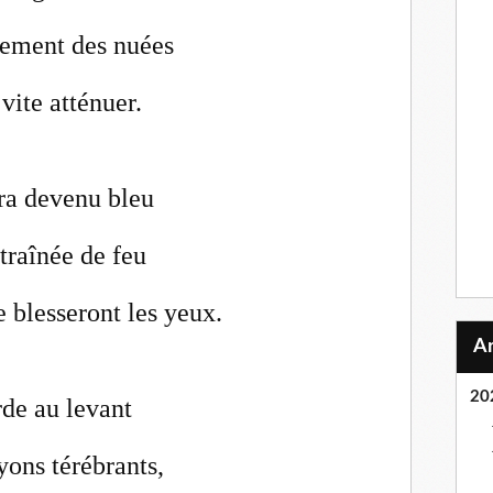
iement des nuées
vite atténuer.
era devenu bleu
 traînée de feu
 blesseront les yeux.
20
rde au levant
yons térébrants,