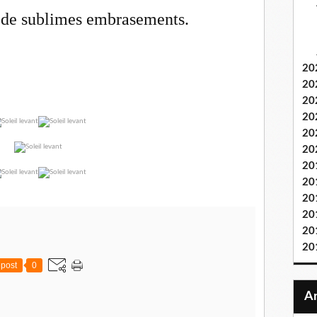
t de sublimes embrasements.
20
20
20
20
20
20
20
20
20
20
20
20
post
0