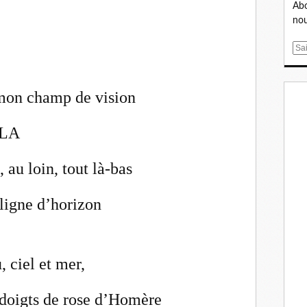
Abo
nou
E
m
a
i
 mon champ de vision
l
MLA
, au loin, tout là-bas
ligne d’horizon
, ciel et mer,
 doigts de rose d’Homère