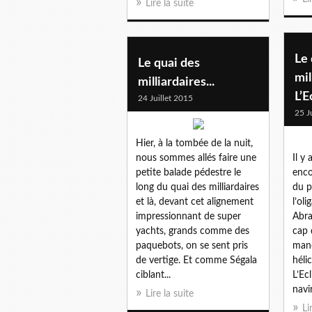
Lire la suite
Le 
Le quai des
mil
milliardaires...
L’E
24 Juillet 2015
25 J
Hier, à la tombée de la nuit,
nous sommes allés faire une
Il y
petite balade pédestre le
enco
long du quai des milliardaires
du p
et là, devant cet alignement
l’ol
impressionnant de super
Abra
yachts, grands comme des
cap 
paquebots, on se sent pris
mano
de vertige. Et comme Ségala
héli
ciblant...
L’Ec
navir
Lire la suite
Li