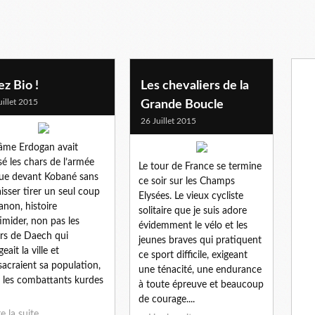
ez Bio !
Les chevaliers de la
uillet 2015
Grande Boucle
26 Juillet 2015
fâme Erdogan avait
é les chars de l’armée
Le tour de France se termine
ue devant Kobané sans
ce soir sur les Champs
laisser tirer un seul coup
Elysées. Le vieux cycliste
anon, histoire
solitaire que je suis adore
timider, non pas les
évidemment le vélo et les
rs de Daech qui
jeunes braves qui pratiquent
eait la ville et
ce sport difficile, exigeant
acraient sa population,
une ténacité, une endurance
 les combattants kurdes
à toute épreuve et beaucoup
de courage....
re la suite