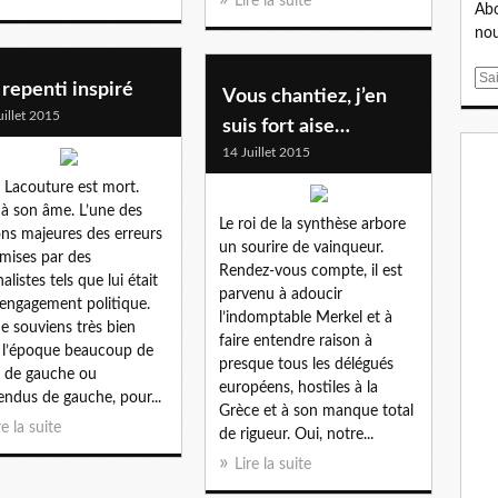
Lire la suite
Abo
nou
E
repenti inspiré
Vous chantiez, j’en
m
uillet 2015
suis fort aise…
a
i
14 Juillet 2015
l
 Lacouture est mort.
 à son âme. L’une des
Le roi de la synthèse arbore
ons majeures des erreurs
un sourire de vainqueur.
ises par des
Rendez-vous compte, il est
alistes tels que lui était
parvenu à adoucir
 engagement politique.
l’indomptable Merkel et à
e souviens très bien
faire entendre raison à
 l’époque beaucoup de
presque tous les délégués
 de gauche ou
européens, hostiles à la
endus de gauche, pour...
Grèce et à son manque total
re la suite
de rigueur. Oui, notre...
Lire la suite