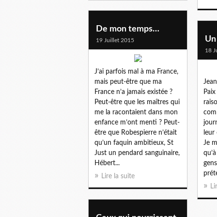
De mon temps…
Un 
19 Juillet 2015
18 J
J’ai parfois mal à ma France,
mais peut-être que ma
Jean
France n’a jamais existée ?
Paix
Peut-être que les maîtres qui
rais
me la racontaient dans mon
comm
enfance m’ont menti ? Peut-
journ
être que Robespierre n’était
leur
qu’un faquin ambitieux, St
Je m
Just un pendard sanguinaire,
qu’à
Hébert...
gens
prét
Lire la suite
Li