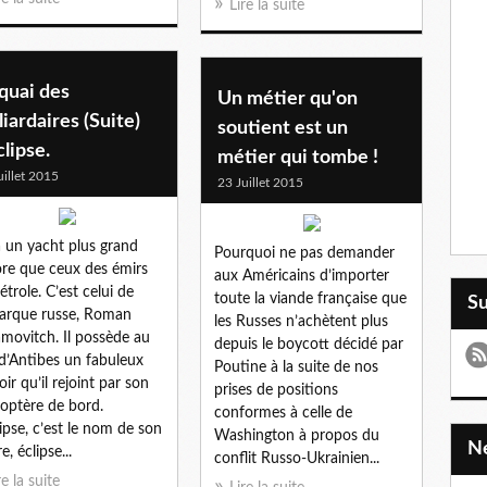
Lire la suite
quai des
Un métier qu'on
liardaires (Suite)
soutient est un
clipse.
métier qui tombe !
uillet 2015
23 Juillet 2015
 a un yacht plus grand
Pourquoi ne pas demander
re que ceux des émirs
aux Américains d’importer
étrole. C’est celui de
toute la viande française que
S
igarque russe, Roman
les Russes n’achètent plus
movitch. Il possède au
depuis le boycott décidé par
d’Antibes un fabuleux
Poutine à la suite de nos
ir qu’il rejoint par son
prises de positions
coptère de bord.
conformes à celle de
lipse, c’est le nom de son
Washington à propos du
e, éclipse...
conflit Russo-Ukrainien...
re la suite