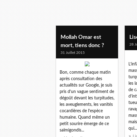
Mollah Omar est
Lis
28 J
mort, tiens donc ?
31 Juillet 2015
L’in
mass
Bon, comme chaque matin
turq
après consultation des
les 
actualités sur Google, je suis
de c
pris d’un vague sentiment de
d’in
dégoût devant les turpitudes,
tueu
les aveuglements, les vanités
ravag
cocardières de l’espèce
mass
humaine. Quand même un
mais
petit sourire émerge de ce
qui...
salmigondis...
Li