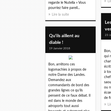
Li
regarde le Nutella » Vous
pourriez faire pareil...
Lire la suite
Les
ve
23 J
Qu'ils aillent au
diable !
19 Janvier 2018
Bon,
qui 
chan
Bon, arrêtons ces
écri
logomachies à propos de
à to
notre Dame des Landes.
chef
Demandez aux
saou
commandants de bord des
ou n
grandes lignes ce qu’ils
écœu
pensent de ce faux débat. Il
de fil
est dans le monde des
Li
aéroports tout aussi