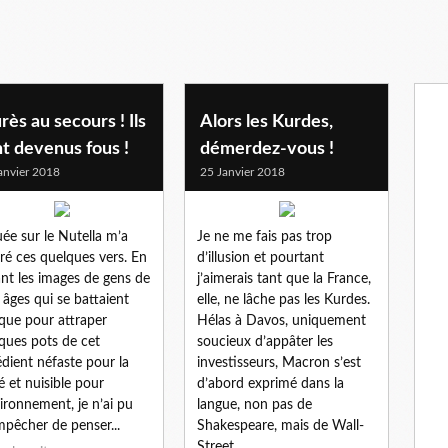
rès au secours ! Ils
Alors les Kurdes,
t devenus fous !
démerdez-vous !
anvier 2018
25 Janvier 2018
uée sur le Nutella m’a
Je ne me fais pas trop
iré ces quelques vers. En
d’illusion et pourtant
nt les images de gens de
j’aimerais tant que la France,
 âges qui se battaient
elle, ne lâche pas les Kurdes.
que pour attraper
Hélas à Davos, uniquement
ques pots de cet
soucieux d’appâter les
édient néfaste pour la
investisseurs, Macron s’est
é et nuisible pour
d’abord exprimé dans la
vironnement, je n’ai pu
langue, non pas de
pêcher de penser...
Shakespeare, mais de Wall-
Street...