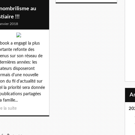
 nombrilisme au
tiaire !!!
anvier 2018
book a engagé la plus
rtante refonte des
enus sur son réseau de
dernières années: les
isateurs disposeront
rmais d'une nouvelle
ion du fil d'actualité sur
el la priorité sera donnée
publications partagées
a famille...
re la suite
20