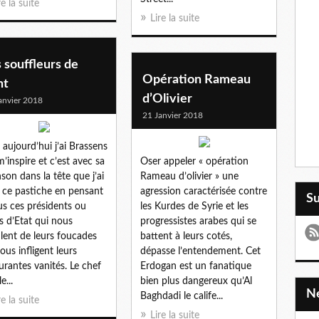
re la suite
Lire la suite
 souffleurs de
Opération Rameau
nt
d’Olivier
anvier 2018
21 Janvier 2018
 aujourd’hui j’ai Brassens
m’inspire et c’est avec sa
Oser appeler « opération
son dans la tête que j’ai
Rameau d’olivier » une
t ce pastiche en pensant
agression caractérisée contre
S
us ces présidents ou
les Kurdes de Syrie et les
s d’Etat qui nous
progressistes arabes qui se
lent de leurs foucades
battent à leurs cotés,
ous infligent leurs
dépasse l’entendement. Cet
rantes vanités. Le chef
Erdogan est un fanatique
e...
bien plus dangereux qu’Al
Baghdadi le calife...
re la suite
Lire la suite