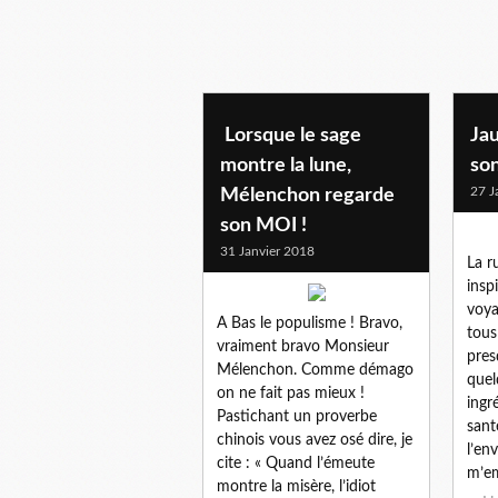
Lorsque le sage
Jau
montre la lune,
son
27 J
Mélenchon regarde
son MOI !
31 Janvier 2018
La r
insp
voya
A Bas le populisme ! Bravo,
tous
vraiment bravo Monsieur
pres
Mélenchon. Comme démago
quel
on ne fait pas mieux !
ingr
Pastichant un proverbe
sant
chinois vous avez osé dire, je
l’en
cite : « Quand l’émeute
m’em
montre la misère, l’idiot