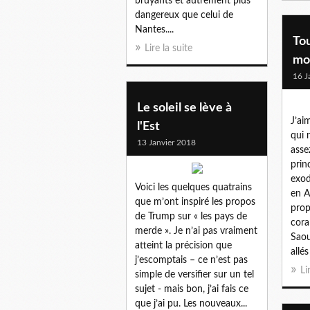
bruyants et autrement plus
dangereux que celui de
Nantes....
Tou
Lire la suite
mo
16 J
Le soleil se lève à
J’ai
l'Est
qui 
13 Janvier 2018
asse
prin
exod
Voici les quelques quatrains
en A
que m’ont inspiré les propos
prop
de Trump sur « les pays de
cora
merde ». Je n’ai pas vraiment
Saou
atteint la précision que
allé
j’escomptais – ce n’est pas
Li
simple de versifier sur un tel
sujet - mais bon, j’ai fais ce
que j’ai pu. Les nouveaux...