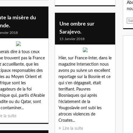
Abo
nou
te la misère du
E
Une ombre sur
nde.
m
Sarajevo.
anvier 2018
a
15 Janvier 2018
i
l
merais dire à tous ceux
ne trouvent pas la France
Hier, sur France-Inter, dans le
z accueillante, que les
magazine Intersection nous
cipaux responsables des
avons pu suivre un excellent
es au Moyen Orient et
reportage sur la Bosnie et ce
frique sont les
qui s’en dégageait, était
agateurs de la foi
terrifiant. Pauvres
nique qui, partis d’Arabie
Bosniaques qui après
dite ou du Qatar, sont
l’éclatement de la
s contaminer...
Yougoslavie ont subi les
atroces violences de
re la suite
Croates...
Lire la suite