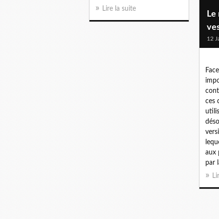
Lire la suite
Le
ves
12 J
Face
impo
cont
ces 
util
déso
vers
lequ
aux 
par l
Li