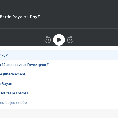
 Battle Royale - DayZ
 DayZ
 a 13 ans (et vous l'avez ignoré)
e (littéralement)
im Rayan
 toutes les règles
s les jeux vidéo
us choquant de Rockstar ? - Le scandale BULLY