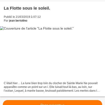
La Flotte sous le soleil.
Publié le 21/03/2019 à 07:12
Par
jean bertolino
C’était hier… La lune bien trop loin du clocher de Sainte Marie Ne pouvait
apparaître comme un point sur un i. Elle luisait tout là-bas, au loin, sur
l’océan, Lequel, à marée basse, bruissait paisiblement. Les merles dans les
taillis pépiaient ensommeillés....