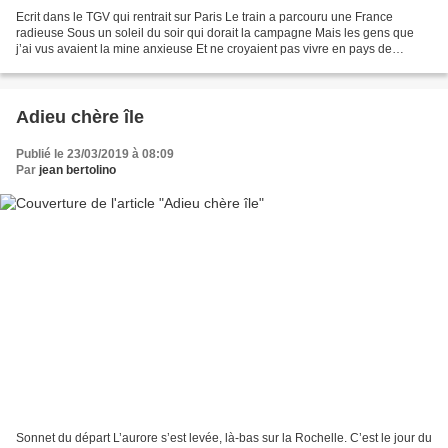
Ecrit dans le TGV qui rentrait sur Paris Le train a parcouru une France
radieuse Sous un soleil du soir qui dorait la campagne Mais les gens que
j’ai vus avaient la mine anxieuse Et ne croyaient pas vivre en pays de
cocagne. Beaucoup, parmi ceux avec...
Adieu chère île
Publié le 23/03/2019 à 08:09
Par
jean bertolino
Sonnet du départ L’aurore s’est levée, là-bas sur la Rochelle. C’est le jour du