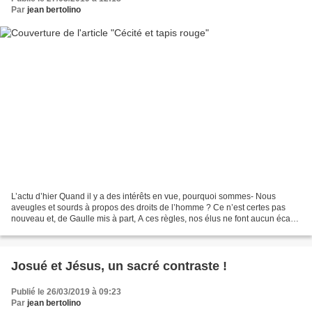
Par
jean bertolino
L’actu d’hier Quand il y a des intérêts en vue, pourquoi sommes- Nous
aveugles et sourds à propos des droits de l’homme ? Ce n’est certes pas
nouveau et, de Gaulle mis à part, A ces règles, nos élus ne font aucun écart.
Ils ont su pour fourguer aux Saoudiens...
Josué et Jésus, un sacré contraste !
Publié le 26/03/2019 à 09:23
Par
jean bertolino