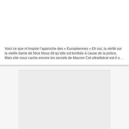
Voici ce que m’inspire l’approche des « Européennes » Eh oui, la vérité sur
la vieille dame de Nice Nous dit qu’elle est tombée à cause de la police,
Mais elle nous cache encore les secrets de Macron Cet ultralibéral est-il un
bon patron ? Les plus aisés...