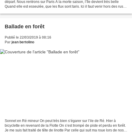
départ. Nous rentrons sur Paris A la morte saison, l’île devient très belle
Quand elle est esseulée, que les flux sont taris. Ici il faut venir hors des rushs
touristiques....
Ballade en forêt
Publié le 22/03/2019 à 08:16
Par
jean bertolino
Sonnet en Ré mineur On peut très bien s’égarer sur l’ile de Ré. Hier à
bicyclette en revenant de la Flotte On s’est trompé de piste et perdu en forêt.
Je me suis fait traité de tête de linotte Par celle qui suit ma roue lors de nos