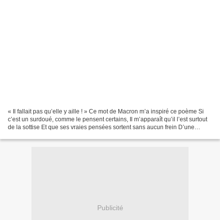
« Il fallait pas qu’elle y aille ! » Ce mot de Macron m’a inspiré ce poème Si
c’est un surdoué, comme le pensent certains, Il m’apparaît qu’il l’est surtout
de la sottise Et que ses vraies pensées sortent sans aucun frein D’une
bouche qui est de ses proches...
Publicité