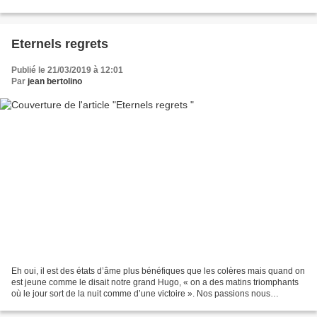
promenades. Hélas,...
Eternels regrets
Publié le 21/03/2019 à 12:01
Par
jean bertolino
Eh oui, il est des états d’âme plus bénéfiques que les colères mais quand on
est jeune comme le disait notre grand Hugo, « on a des matins triomphants
où le jour sort de la nuit comme d’une victoire ». Nos passions nous
entrainent alors vers de flamboyantes...