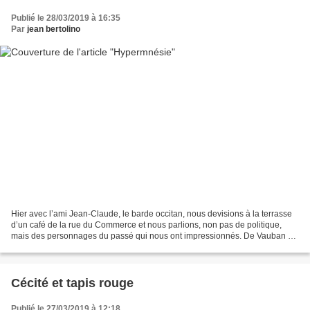
Publié le 28/03/2019 à 16:35
Par
jean bertolino
Hier avec l’ami Jean-Claude, le barde occitan, nous devisions à la terrasse
d’un café de la rue du Commerce et nous parlions, non pas de politique,
mais des personnages du passé qui nous ont impressionnés. De Vauban à
Louis XIV en passant par Gengis Khan,...
Cécité et tapis rouge
Publié le 27/03/2019 à 12:18