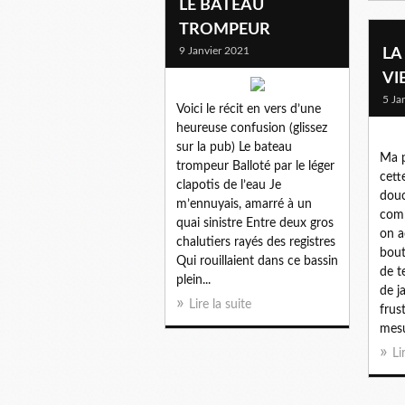
LE BATEAU
TROMPEUR
9 Janvier 2021
LA
VI
5 Ja
Voici le récit en vers d’une
heureuse confusion (glissez
sur la pub) Le bateau
Ma p
trompeur Balloté par le léger
cett
clapotis de l’eau Je
douc
m’ennuyais, amarré à un
com
quai sinistre Entre deux gros
on a
chalutiers rayés des registres
bout
Qui rouillaient dans ce bassin
de t
plein...
de j
Lire la suite
frus
mesu
Li