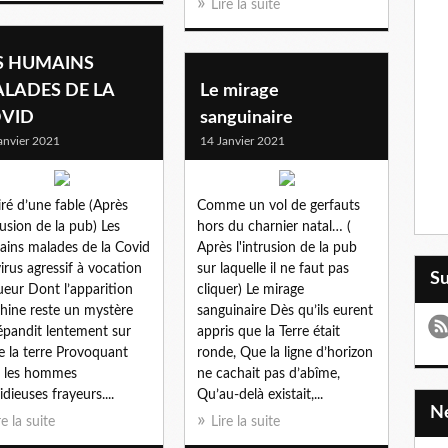
Lire la suite
S HUMAINS
LADES DE LA
Le mirage
VID
sanguinaire
anvier 2021
14 Janvier 2021
iré d’une fable (Après
Comme un vol de gerfauts
trusion de la pub) Les
hors du charnier natal… (
ins malades de la Covid
Après l'intrusion de la pub
irus agressif à vocation
sur laquelle il ne faut pas
S
ueur Dont l’apparition
cliquer) Le mirage
hine reste un mystère
sanguinaire Dès qu’ils eurent
épandit lentement sur
appris que la Terre était
e la terre Provoquant
ronde, Que la ligne d’horizon
 les hommes
ne cachait pas d’abîme,
idieuses frayeurs....
Qu’au-delà existait,...
re la suite
Lire la suite