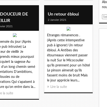
Abo
nou
 DOUCEUR DE
Un retour ébloui
E
2 Janvier 2021
EILLIR
m
nvier 2021
a
i
Etranges rémanences .
l
(Après cette intempestive
ensée du jour (Après
pub à ignorer) Un retour
e pub intrusive) La
ébloui. A Antibes des
eur de vieillir Je
étourneaux viennent passer
prends mieux pourquoi
la nuit Sur le Micocoulier
cquiert la sagesse Au
qu’ils prennent pour un hôtel
 d’un long chemin semé
Le pinson aimerait qu’ils
entations D’ambitions,
fassent moins de bruit Mais
alousies ou de
le jour apprécie leurs...
trations Qui s’apaisent à
re qu’on entre dans la...
Lire la suite
re la suite