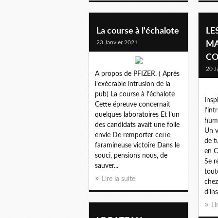
La course à l'échalote
LE
23 Janvier 2021
MA
CO
20 J
A propos de PFIZER. ( Après
l’exécrable intrusion de la
pub) La course à l’échalote
Insp
Cette épreuve concernait
l’in
quelques laboratoires Et l’un
huma
des candidats avait une folle
Un v
envie De remporter cette
de t
faramineuse victoire Dans le
en C
souci, pensions nous, de
Se r
sauver...
tout
Lire la suite
chez
d’ins
Li