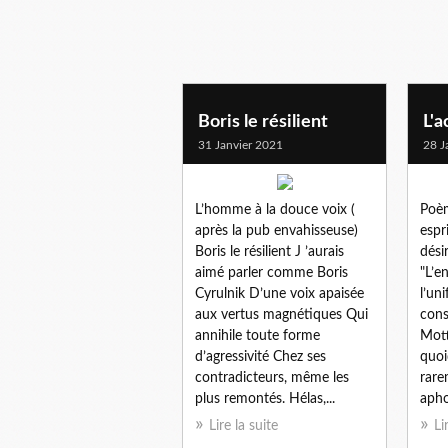
Boris le résilient
L'a
31 Janvier 2021
28 J
L’homme à la douce voix (
Poèm
après la pub envahisseuse)
espr
Boris le résilient J ’aurais
dési
aimé parler comme Boris
"L’e
Cyrulnik D’une voix apaisée
l’un
aux vertus magnétiques Qui
cons
annihile toute forme
Mott
d’agressivité Chez ses
quoi
contradicteurs, même les
rare
plus remontés. Hélas,...
apho
Lire la suite
Li