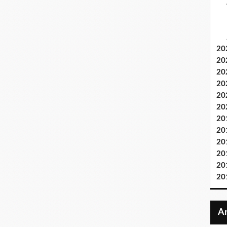
20
20
20
20
20
20
20
20
20
20
20
20