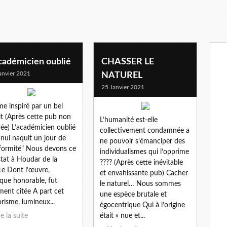
cadémicien oublié
CHASSER LE
anvier 2021
NATUREL
25 Janvier 2021
e inspiré par un bel
it (Après cette pub non
L’humanité est-elle
rée) L’académicien oublié
collectivement condamnée a
nnui naquit un jour de
ne pouvoir s’émanciper des
iformité" Nous devons ce
individualismes qui l’opprime
tat à Houdar de la
???? (Après cette inévitable
e Dont l’œuvre,
et envahissante pub) Cacher
que honorable, fut
le naturel… Nous sommes
ment citée A part cet
une espèce brutale et
risme, lumineux...
égocentrique Qui à l’origine
re la suite
était « nue et...