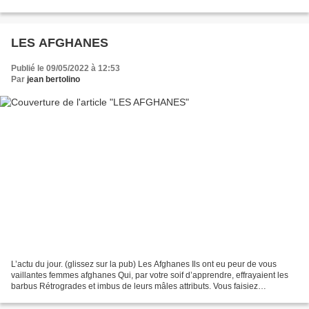
voitures Et pour panorama une...
LES AFGHANES
Publié le 09/05/2022 à 12:53
Par
jean bertolino
L’actu du jour. (glissez sur la pub) Les Afghanes Ils ont eu peur de vous
vaillantes femmes afghanes Qui, par votre soif d’apprendre, effrayaient les
barbus Rétrogrades et imbus de leurs mâles attributs. Vous faisiez
l’admiration des femmes musulmanes....