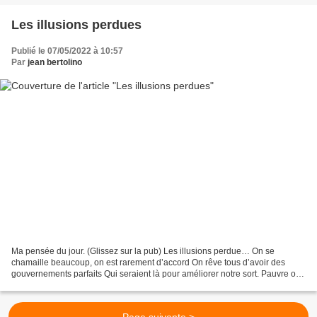
Les illusions perdues
Publié le 07/05/2022 à 10:57
Par
jean bertolino
Ma pensée du jour. (Glissez sur la pub) Les illusions perdue… On se
chamaille beaucoup, on est rarement d’accord On rêve tous d’avoir des
gouvernements parfaits Qui seraient là pour améliorer notre sort. Pauvre on
voudrait être riche et riche, l’être...