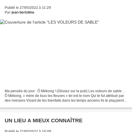
Publié le 27/05/2022 à 11:29
Par
jean bertolino
Ma pensée du jour : Ô Mékong ! (Glissez sur la pub) Les voleurs de sable…
Ô Mékong, « mère de tous les fleuves » tel est le nom Qui te fut attribué par
des riverains Vivant de tes bienfaits dans les temps anciens Ils te plaçaient
au sommet dans leur panthéon...
UN LIEU A MIEUX CONNAÎTRE
Publié le 21/05/2022 à 16:09