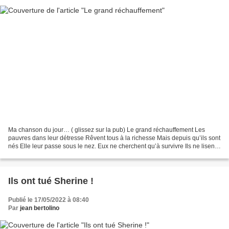
Ma chanson du jour… ( glissez sur la pub) Le grand réchauffement Les
pauvres dans leur détresse Rêvent tous à la richesse Mais depuis qu’ils sont
nés Elle leur passe sous le nez. Eux ne cherchent qu’à survivre Ils ne lisent
pas de livres Et mangent quotidiennement...
Ils ont tué Sherine !
Publié le 17/05/2022 à 08:40
Par
jean bertolino