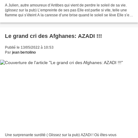
A Julien, autre amoureux d’Antibes qui vient de perdre le soleil de sa vie.
(glissez sur la pub) L’empreinte de ses pas Elle est partie si vite, telle une
flamme qui s’éteint A la caresse d’une brise quand le soleil se lève Elle s’est
dissoute dans les...
Le grand cri des Afghanes: AZADI !!!
Publié le 13/05/2022 à 10:53
Par
jean bertolino
Une surprenante surdité ( Glissez sur la pub) AZADI ! Où êtes-vous