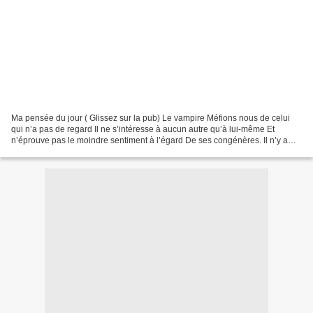
Ma pensée du jour ( Glissez sur la pub) Le vampire Méfions nous de celui
qui n’a pas de regard Il ne s’intéresse à aucun autre qu’à lui-même Et
n’éprouve pas le moindre sentiment à l’égard De ses congénères. Il n’y a
que lui qu’il aime. Cet égotisme caractérise...