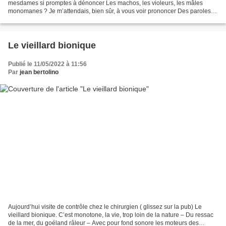
mesdames si promptes à dénoncer Les machos, les violeurs, les mâles
monomanes ? Je m’attendais, bien sûr, à vous voir prononcer Des paroles
de soutien pour les femmes afghanes. Ne méritent-elles...
Le vieillard bionique
Publié le 11/05/2022 à 11:56
Par
jean bertolino
Aujourd’hui visite de contrôle chez le chirurgien ( glissez sur la pub) Le
vieillard bionique. C’est monotone, la vie, trop loin de la nature – Du ressac
de la mer, du goéland râleur – Avec pour fond sonore les moteurs des