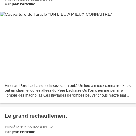
Par
jean bertolino
Emoi au Père Lachaise. ( glissez sur la pub) Un lieu à mieux connaître. Elles
ont un charme fou les allées du Père Lachaise Où l’on chemine pensif à
l’ombre des magnolias Ces myriades de tombes peuvent nous mettre mal à
l’aise Voire éveiller en nous quelques...
Le grand réchauffement
Publié le 19/05/2022 à 09:37
Par
jean bertolino