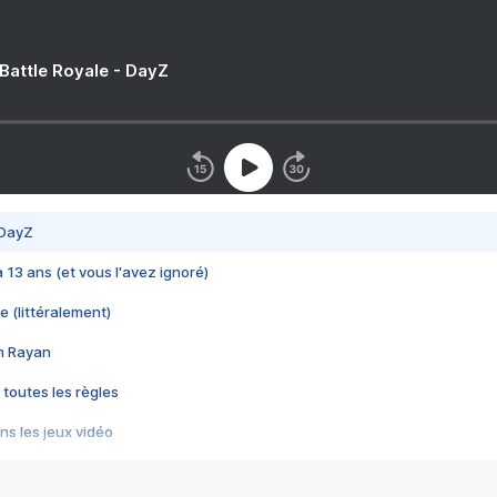
 Battle Royale - DayZ
 DayZ
 a 13 ans (et vous l'avez ignoré)
e (littéralement)
im Rayan
 toutes les règles
s les jeux vidéo
us choquant de Rockstar ? - Le scandale BULLY