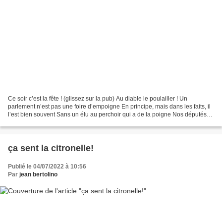
Ce soir c’est la fête ! (glissez sur la pub) Au diable le poulailler ! Un
parlement n’est pas une foire d’empoigne En principe, mais dans les faits, il
l’est bien souvent Sans un élu au perchoir qui a de la poigne Nos députés
se montrent sous un jour...
ça sent la citronelle!
Publié le 04/07/2022 à 10:56
Par
jean bertolino