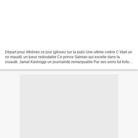
Départ pour Athènes ce jour (glissez sur la pub) Une ultime colère C’était un
roi maudit, un tueur redoutable Ce prince Salman qui excelle dans la
cruauté. Jamal Kashoggi un journaliste remarquable Par ses soins fut torturé
et exécuté. Il s’était permis...