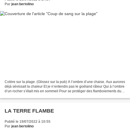
Par
jean bertolino
Colère sur la plage. (Glissez sur la pub) A l’ombre d’une chaise. Aux aurores
déjà sévissait la chaleur Et je n’entendis pas le goéland râleur Qui à l’ombre
d’un rocher s’était mis en sommeil Pour se protéger des flamboiements du
soleil. J’ai marché ver...
LA TERRE FLAMBE
Publié le 19/07/2022 à 10:55
Par
jean bertolino