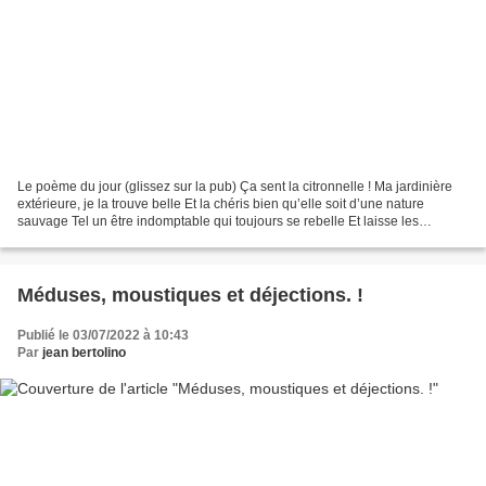
Le poème du jour (glissez sur la pub) Ça sent la citronnelle ! Ma jardinière
extérieure, je la trouve belle Et la chéris bien qu’elle soit d’une nature
sauvage Tel un être indomptable qui toujours se rebelle Et laisse les
plumbagos envahir son image....
Méduses, moustiques et déjections. !
Publié le 03/07/2022 à 10:43
Par
jean bertolino