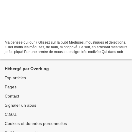
Ma pensée du jour. ( Glissez sur la pub) Méduses, moustiques et déjections.
! Hier matin les méduses, de bain, m’ont privé, Le soir, en arrosant mes fleurs
je fus piqué Par une armée de moustiques tigre très motivée Qui dans notre
cour se plait à bivouaquer....
Hébergé par Overblog
Top articles
Pages
Contact
Signaler un abus
C.G.U.
Cookies et données personnelles