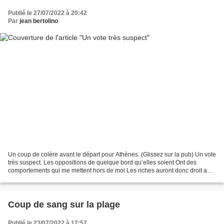
Publié le 27/07/2022 à 20:42
Par
jean bertolino
Un coup de colère avant le départ pour Athènes. (Glissez sur la pub) Un vote
très suspect. Les oppositions de quelque bord qu’elles soient Ont des
comportements qui me mettent hors de moi Les riches auront donc droit aux
mêmes avantages Que les pauvres...
Coup de sang sur la plage
Publié le 23/07/2022 à 17:57