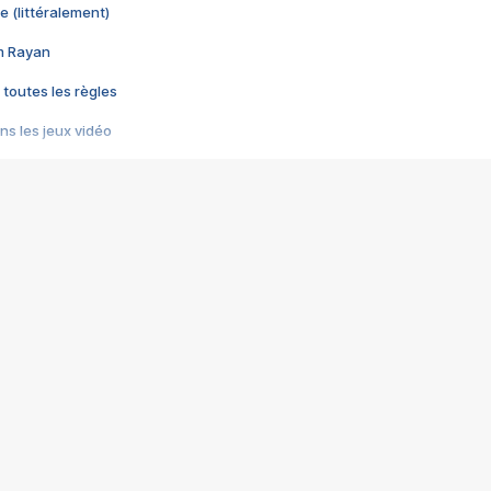
e (littéralement)
im Rayan
 toutes les règles
s les jeux vidéo
us choquant de Rockstar ? - Le scandale BULLY
e plus moche de Steam
du RÊVE tourne au CAUCHEMAR
pendant 8 heures
it… à tort
umiliés par un jeu vidéo
ire - Final Fantasy 8
ti un empire - Age of Empires
story DOFUS