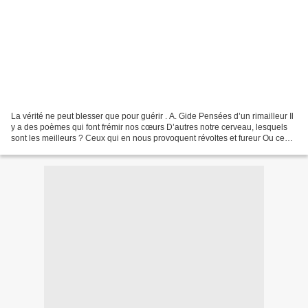
La vérité ne peut blesser que pour guérir . A. Gide Pensées d’un rimailleur Il
y a des poèmes qui font frémir nos cœurs D’autres notre cerveau, lesquels
sont les meilleurs ? Ceux qui en nous provoquent révoltes et fureur Ou ceux
qui favorisent les bouffées...