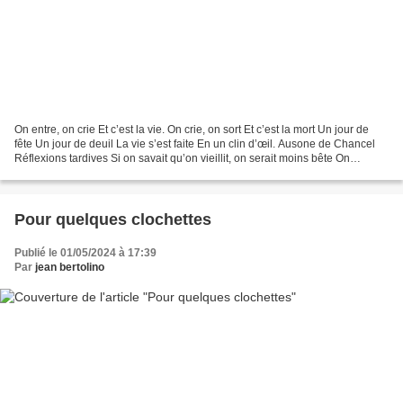
On entre, on crie Et c’est la vie. On crie, on sort Et c’est la mort Un jour de
fête Un jour de deuil La vie s’est faite En un clin d’œil. Ausone de Chancel
Réflexions tardives Si on savait qu’on vieillit, on serait moins bête On
prendrait, c’est certain,...
Pour quelques clochettes
Publié le 01/05/2024 à 17:39
Par
jean bertolino