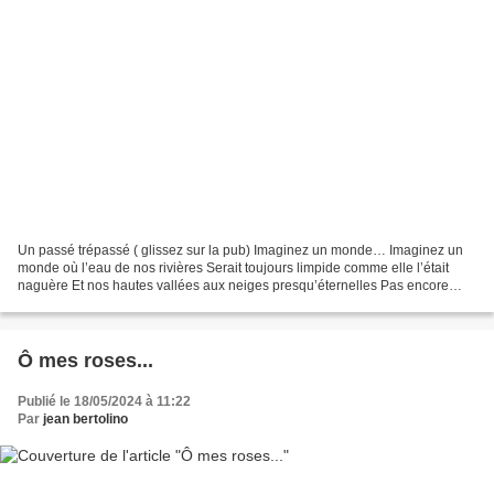
Un passé trépassé ( glissez sur la pub) Imaginez un monde… Imaginez un
monde où l’eau de nos rivières Serait toujours limpide comme elle l’était
naguère Et nos hautes vallées aux neiges presqu’éternelles Pas encore
transforméæes en géantes poubelles....
Ô mes roses...
Publié le 18/05/2024 à 11:22
Par
jean bertolino