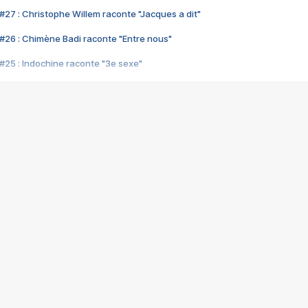
#27 : Christophe Willem raconte "Jacques a dit"
#26 : Chimène Badi raconte "Entre nous"
#25 : Indochine raconte "3e sexe"
#24 : Zaho raconte "C'est chelou"
#23 : Patrick Bruel raconte "Au café des délices"
#22 : Kyo raconte "Le chemin"
#21 : Nolwenn Leroy raconte "Cassé"
#20 : Patrick Hernandez raconte "Born to be alive"
#19 : Lorie raconte "Près de moi"
#18 : Michael Jones raconte "A nos actes manqués" (avec Jean-Jacque
#17 : Khaled raconte "Aïcha"
#16 : Corneille raconte "Parce qu'on vient de loin"