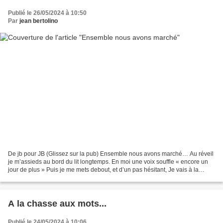
Publié le 26/05/2024 à 10:50
Par
jean bertolino
De jb pour JB (Glissez sur la pub) Ensemble nous avons marché… Au réveil
je m’assieds au bord du lit longtemps. En moi une voix souffle « encore un
jour de plus » Puis je me mets debout, et d’un pas hésitant, Je vais à la
cuisine quérir mon stimulus Une...
A la chasse aux mots...
Publié le 24/05/2024 à 10:06