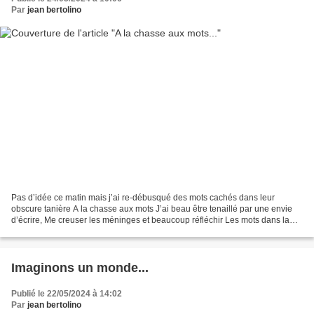
Par
jean bertolino
Pas d’idée ce matin mais j’ai re-débusqué des mots cachés dans leur
obscure tanière A la chasse aux mots J’ai beau être tenaillé par une envie
d’écrire, Me creuser les méninges et beaucoup réfléchir Les mots dans la
nuit sont tous allés se tapir Dans...
Imaginons un monde...
Publié le 22/05/2024 à 14:02
Par
jean bertolino