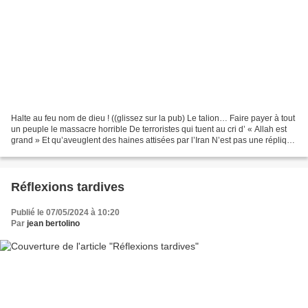
Halte au feu nom de dieu ! ((glissez sur la pub) Le talion… Faire payer à tout
un peuple le massacre horrible De terroristes qui tuent au cri d’ « Allah est
grand » Et qu’aveuglent des haines attisées par l’Iran N’est pas une réplique
moralement admissible....
Réflexions tardives
Publié le 07/05/2024 à 10:20
Par
jean bertolino