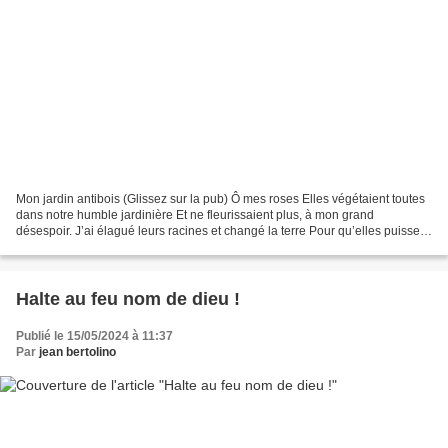
Mon jardin antibois (Glissez sur la pub) Ô mes roses Elles végétaient toutes
dans notre humble jardinière Et ne fleurissaient plus, à mon grand
désespoir. J’ai élagué leurs racines et changé la terre Pour qu’elles puissent
se ressaisir, mais sans trop...
Halte au feu nom de dieu !
Publié le 15/05/2024 à 11:37
Par
jean bertolino