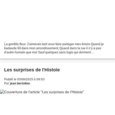
La gentille fleur. J’aimerais tant vous faire partager mes émois Quand je
badaude tôt dans mon arrondissement, Quand dans la rue il n’y a pas
d’autre humain que moi Sauf quelques sans logis qui dorment
profondément. Couchés sur les bouches d’air du métropolitain...
Les surprises de l'Histoie
Publié le 05/06/2025 à 09:03
Par
jean bertolino