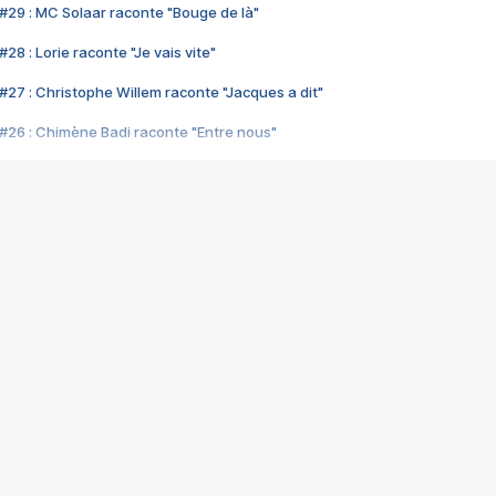
#29 : MC Solaar raconte "Bouge de là"
28 : Lorie raconte "Je vais vite"
#27 : Christophe Willem raconte "Jacques a dit"
#26 : Chimène Badi raconte "Entre nous"
#25 : Indochine raconte "3e sexe"
#24 : Zaho raconte "C'est chelou"
#23 : Patrick Bruel raconte "Au café des délices"
#22 : Kyo raconte "Le chemin"
#21 : Nolwenn Leroy raconte "Cassé"
#20 : Patrick Hernandez raconte "Born to be alive"
#19 : Lorie raconte "Près de moi"
#18 : Michael Jones raconte "A nos actes manqués" (avec Jean-Jacque
#17 : Khaled raconte "Aïcha"