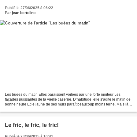
Publié le 27/06/2025 à 06:22
Par
jean bertolino
Les buées du matin Elles paraissent voilées par une forte moiteur Les
façades puissantes de la vieille caserne. D’habitude, elle s’agite le matin de
bonne heure Et le jaune de ses murs paraît beaucoup moins terne. Mais là,
elle semble éteinte sous les...
Le fric, le fric, le fric!
Publié le 23/06/2025 à 10:41