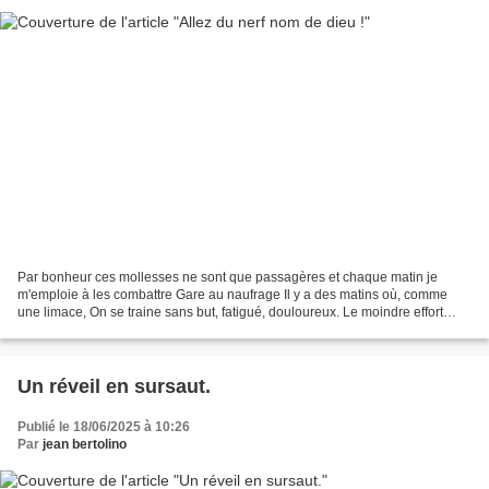
Par bonheur ces mollesses ne sont que passagères et chaque matin je
m'emploie à les combattre Gare au naufrage Il y a des matins où, comme
une limace, On se traine sans but, fatigué, douloureux. Le moindre effort
nous arrache des grimaces Et la moindre...
Un réveil en sursaut.
Publié le 18/06/2025 à 10:26
Par
jean bertolino