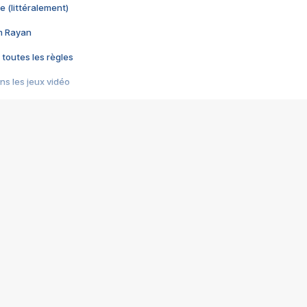
e (littéralement)
im Rayan
 toutes les règles
s les jeux vidéo
us choquant de Rockstar ? - Le scandale BULLY
e plus moche de Steam
du RÊVE tourne au CAUCHEMAR
pendant 8 heures
it… à tort
umiliés par un jeu vidéo
ire - Final Fantasy 8
ti un empire - Age of Empires
story DOFUS