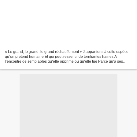
« Le grand, le grand, le grand réchauffement » J’appartiens à cette espèce
qu’on prétend humaine Et qui peut ressentir de terrifiantes haines A
l’encontre de semblables qu’elle opprime ou qu’elle tue Parce qu’à ses
yeux, ils manquent totalement de vertu....