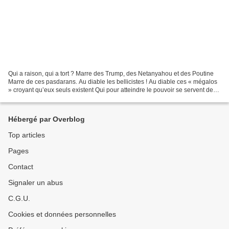
Qui a raison, qui a tort ? Marre des Trump, des Netanyahou et des Poutine
Marre de ces pasdarans. Au diable les bellicistes ! Au diable ces « mégalos
» croyant qu’eux seuls existent Qui pour atteindre le pouvoir se servent de
doctrines. Ce constat est...
Hébergé par Overblog
Top articles
Pages
Contact
Signaler un abus
C.G.U.
Cookies et données personnelles