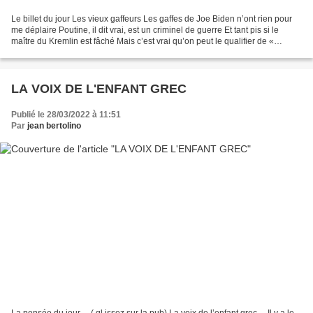
Le billet du jour Les vieux gaffeurs Les gaffes de Joe Biden n’ont rien pour
me déplaire Poutine, il dit vrai, est un criminel de guerre Et tant pis si le
maître du Kremlin est fâché Mais c’est vrai qu’on peut le qualifier de «
boucher ». Quant à souhaiter...
LA VOIX DE L'ENFANT GREC
Publié le 28/03/2022 à 11:51
Par
jean bertolino
La pensée du jour… ( gl issez sur la pub) La voix de l’enfant grec… Il y a le