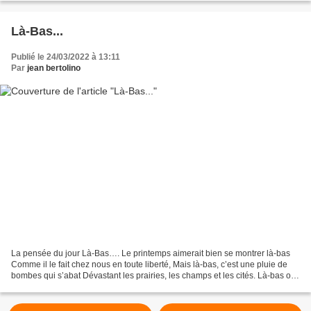
Là-Bas...
Publié le 24/03/2022 à 13:11
Par
jean bertolino
La pensée du jour Là-Bas…. Le printemps aimerait bien se montrer là-bas
Comme il le fait chez nous en toute liberté, Mais là-bas, c’est une pluie de
bombes qui s’abat Dévastant les prairies, les champs et les cités. Là-bas on
ne peut plus entendre les...