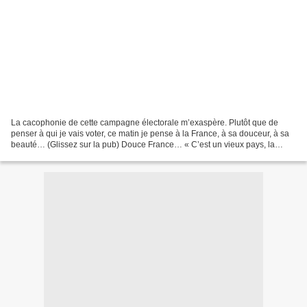
La cacophonie de cette campagne électorale m’exaspère. Plutôt que de
penser à qui je vais voter, ce matin je pense à la France, à sa douceur, à sa
beauté… (Glissez sur la pub) Douce France… « C’est un vieux pays, la
France!» Ce discours connu De Dominique...