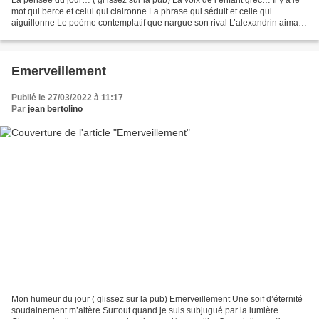
mot qui berce et celui qui claironne La phrase qui séduit et celle qui
aiguillonne Le poème contemplatif que nargue son rival L’alexandrin aimant
les rythmiques martiales. L’un...
Emerveillement
Publié le 27/03/2022 à 11:17
Par
jean bertolino
Mon humeur du jour ( glissez sur la pub) Emerveillement Une soif d’éternité
soudainement m’altère Surtout quand je suis subjugué par la lumière