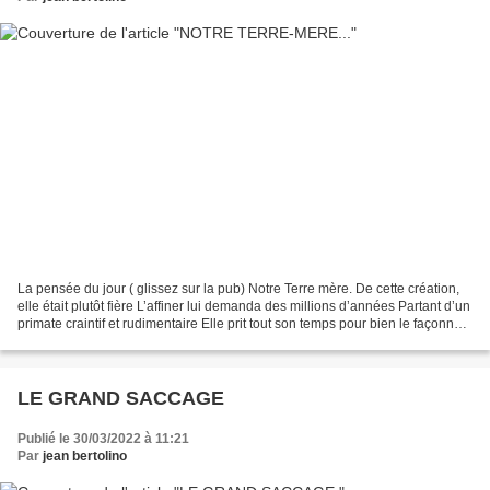
La pensée du jour ( glissez sur la pub) Notre Terre mère. De cette création,
elle était plutôt fière L’affiner lui demanda des millions d’années Partant d’un
primate craintif et rudimentaire Elle prit tout son temps pour bien le façonner.
Il tailla des...
LE GRAND SACCAGE
Publié le 30/03/2022 à 11:21
Par
jean bertolino