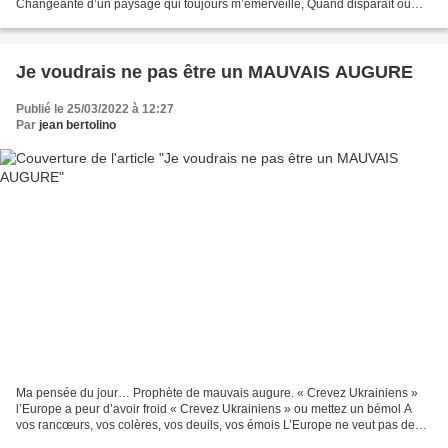
Changeante d’un paysage qui toujours m’émerveille, Quand disparaît ou
réapparait le soleil J’aime me laisser...
Je voudrais ne pas être un MAUVAIS AUGURE
Publié le 25/03/2022 à 12:27
Par
jean bertolino
Ma pensée du jour… Prophète de mauvais augure. « Crevez Ukrainiens »
l’Europe a peur d’avoir froid « Crevez Ukrainiens » ou mettez un bémol A
vos rancœurs, vos colères, vos deuils, vos émois L’Europe ne veut pas de
pénurie de pétrole ! « Crevez Ukrainiens...