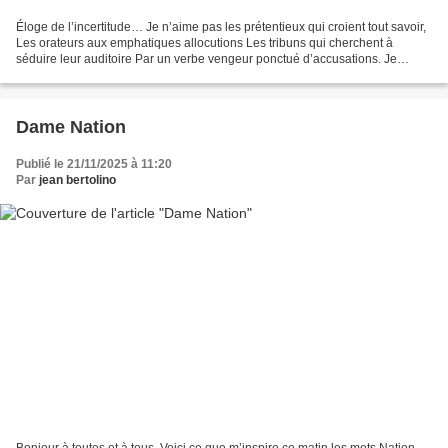
Éloge de l’incertitude… Je n’aime pas les prétentieux qui croient tout savoir,
Les orateurs aux emphatiques allocutions Les tribuns qui cherchent à
séduire leur auditoire Par un verbe vengeur ponctué d’accusations. Je
n’apprécie pas trop les donneurs...
Dame Nation
Publié le 21/11/2025 à 11:20
Par
jean bertolino
Bonjour à toutes et à tous. Voici ce que m’inspire ce matin les mots Nation