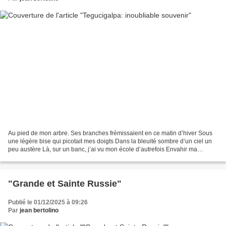
Au pied de mon arbre. Ses branches frémissaient en ce matin d’hiver Sous
une légère bise qui picotait mes doigts Dans la bleuité sombre d’un ciel un
peu austère Là, sur un banc, j’ai vu mon école d’autrefois Envahir ma
pensée, m’abstraire du présent....
"Grande et Sainte Russie"
Publié le 01/12/2025 à 09:26
Par
jean bertolino