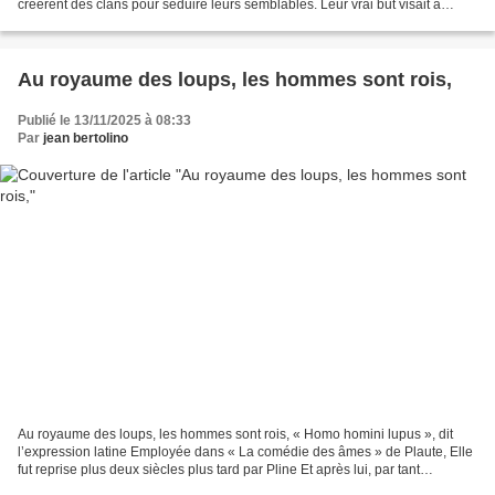
créèrent des clans pour séduire leurs semblables. Leur vrai but visait à
mener une vie tranquille En étant...
Au royaume des loups, les hommes sont rois,
Publié le 13/11/2025 à 08:33
Par
jean bertolino
Au royaume des loups, les hommes sont rois, « Homo homini lupus », dit
l’expression latine Employée dans « La comédie des âmes » de Plaute, Elle
fut reprise plus deux siècles plus tard par Pline Et après lui, par tant
d’œuvres majeures fut l’hôte. Elle...