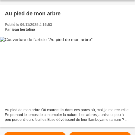
Au pied de mon arbre
Publié le 06/11/2025 à 16:53
Par
jean bertolino
Au pied de mon arbre Où courent-ils dans ces parcs où, moi, je me recueille
En prenant le temps de contempler la nature, Les arbres jaunis qui peu à
peu perdent leurs feuilles Et se dévêtissent de leur flamboyante ramure ? Où
courent-ils, vers quel but,...