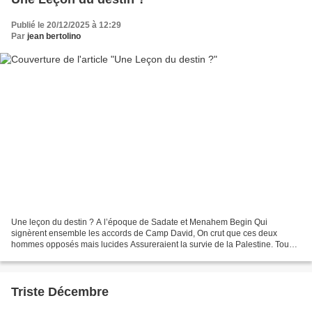
Publié le 20/12/2025 à 12:29
Par
jean bertolino
Une leçon du destin ? A l’époque de Sadate et Menahem Begin Qui
signèrent ensemble les accords de Camp David, On crut que ces deux
hommes opposés mais lucides Assureraient la survie de la Palestine. Tous
deux reçurent le prix Nobel de la Paix Qui eut...
Triste Décembre