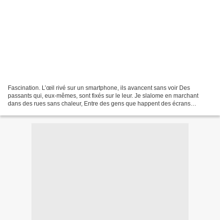
Fascination. L’œil rivé sur un smartphone, ils avancent sans voir Des
passants qui, eux-mêmes, sont fixés sur le leur. Je slalome en marchant
dans des rues sans chaleur, Entre des gens que happent des écrans
dérisoires. Mis à part ceux qui l’utilisent...