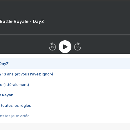
 Battle Royale - DayZ
 DayZ
 a 13 ans (et vous l'avez ignoré)
e (littéralement)
im Rayan
 toutes les règles
s les jeux vidéo
us choquant de Rockstar ? - Le scandale BULLY