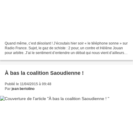
Quand même, c’est désolant ! J’écoutais hier soir « le téléphone sonne » sur
Radio France. Sujet, le gaz de schiste : 2 pour, un contre et Hélène Jouan
pour arbitre. J’ai le sentiment d’entendre un débat qui nous vient d’ailleurs,
d’un bocal, d’une autre...
À bas la coalition Saoudienne !
Publié le 11/04/2015 à 09:48
Par
jean bertolino