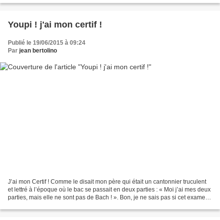
Youpi ! j'ai mon certif !
Publié le 19/06/2015 à 09:24
Par
jean bertolino
J’ai mon Certif ! Comme le disait mon père qui était un cantonnier truculent
et lettré à l’époque où le bac se passait en deux parties : « Moi j’ai mes deux
parties, mais elle ne sont pas de Bach ! ». Bon, je ne sais pas si cet examen
sert aujourd’hui...