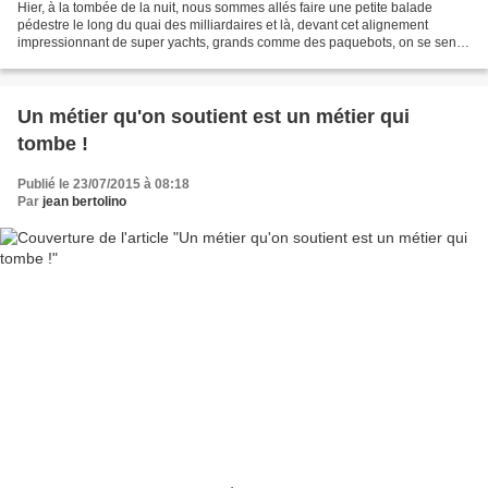
Hier, à la tombée de la nuit, nous sommes allés faire une petite balade
pédestre le long du quai des milliardaires et là, devant cet alignement
impressionnant de super yachts, grands comme des paquebots, on se sent
pris de vertige. Et comme Ségala ciblant...
Un métier qu'on soutient est un métier qui
tombe !
Publié le 23/07/2015 à 08:18
Par
jean bertolino