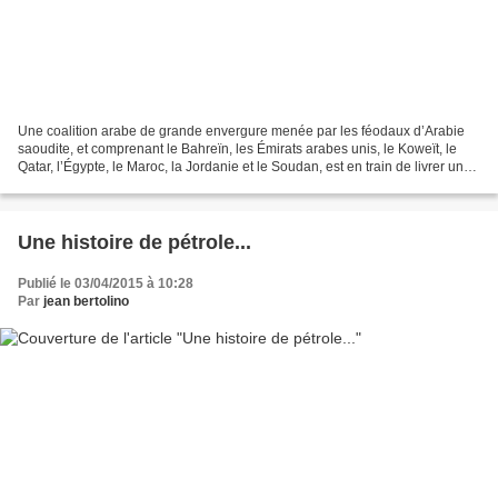
Une coalition arabe de grande envergure menée par les féodaux d’Arabie
saoudite, et comprenant le Bahreïn, les Émirats arabes unis, le Koweït, le
Qatar, l’Égypte, le Maroc, la Jordanie et le Soudan, est en train de livrer une
guerre sans merci aux chiites...
Une histoire de pétrole...
Publié le 03/04/2015 à 10:28
Par
jean bertolino