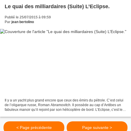
Le quai des milliardaires (Suite) L’Eclipse.
Publié le 25/07/2015 à 09:59
Par
jean bertolino
Il y a un yacht plus grand encore que ceux des émirs du pétrole. C’est celui
de l’oligarque russe, Roman Abramovitch. Il possède au cap d’Antibes un
fabuleux manoir qu’il rejoint par son hélicoptère de bord. L’Eclipse, c’est le
nom de son navire, éclipse...
< Page précédente
Page suivante >