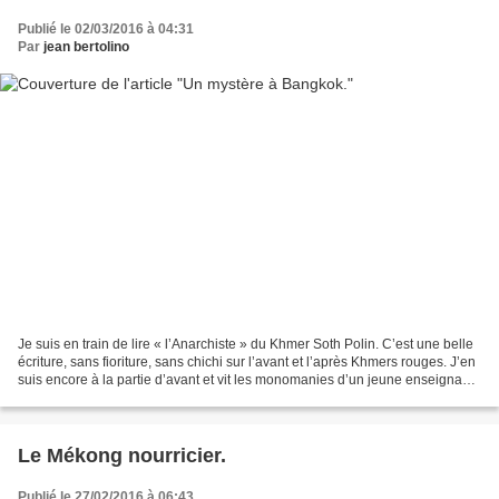
Publié le 02/03/2016 à 04:31
Par
jean bertolino
Je suis en train de lire « l’Anarchiste » du Khmer Soth Polin. C’est une belle
écriture, sans fioriture, sans chichi sur l’avant et l’après Khmers rouges. J’en
suis encore à la partie d’avant et vit les monomanies d’un jeune enseignant
cherchant vainement...
Le Mékong nourricier.
Publié le 27/02/2016 à 06:43