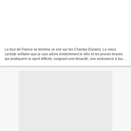
Le tour de France se termine ce soir sur les Champs Elysées. Le vieux
cycliste solitaire que je suis adore évidemment le vélo et les jeunes braves
qui pratiquent ce sport difficile, exigeant une ténacité, une endurance à toute
épreuve et beaucoup de courage....