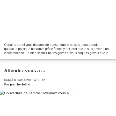
Certains parmi vous risquent de penser que je ne suis jamais content,
qu’aucun politique ne trouve grâce à mes yeux, bref que je suis devenu un
vieux ronchon. Eh bien sachez belles grives et vous coquins grivois que je
n’ai jamais été aussi heureux de...
Attendez vous à ...
Publié le 14/04/2015 à 08:12
Par
jean bertolino