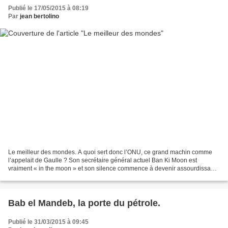
Publié le 17/05/2015 à 08:19
Par
jean bertolino
Le meilleur des mondes. A quoi sert donc l’ONU, ce grand machin comme
l’appelait de Gaulle ? Son secrétaire général actuel Ban Ki Moon est
vraiment « in the moon » et son silence commence à devenir assourdissant.
Cela fait maintenant des mois et des mois...
Bab el Mandeb, la porte du pétrole.
Publié le 31/03/2015 à 09:45