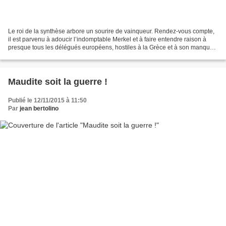
Le roi de la synthèse arbore un sourire de vainqueur. Rendez-vous compte,
il est parvenu à adoucir l’indomptable Merkel et à faire entendre raison à
presque tous les délégués européens, hostiles à la Grèce et à son manque
total de rigueur. Oui, notre...
Maudite soit la guerre !
Publié le 12/11/2015 à 11:50
Par
jean bertolino