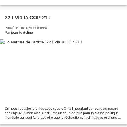
le Qatar. Or, ils ne le...
22 ! Vla la COP 21 !
Publié le 10/11/2015 à 09:41
Par
jean bertolino
On nous rebat les oreilles avec cette COP 21, pourtant dérisoire au regard
des enjeux. A mon avis, c’est juste un coup de pub pour la classe politique
mondiale qui veut faire accroire que le réchauffement climatique est l’une de
ses préoccupations essentielles....