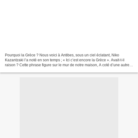
Pourquoi la Grèce ? Nous voici à Antibes, sous un ciel éclatant, Niko
Kazantzaki l’a noté en son temps ; « Ici c’est encore la Grèce ». Avait-t-il
raison ? Cette phrase figure sur le mur de notre maison, A coté d’une autre
citation du grand félibre :...