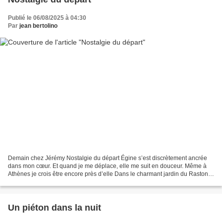
Publié le 06/08/2025 à 04:30
Par
jean bertolino
Demain chez Jérémy Nostalgie du départ Égine s’est discrètement ancrée
dans mon cœur. Et quand je me déplace, elle me suit en douceur. Même à
Athènes je crois être encore près d’elle Dans le charmant jardin du Rastoni
hôtel Où l’aimable Liana qui accueille...
Un piéton dans la nuit