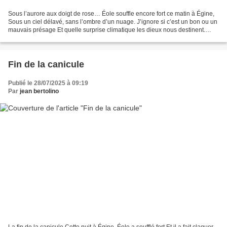
Sous l’aurore aux doigt de rose… Éole souffle encore fort ce matin à Égine,
Sous un ciel délavé, sans l’ombre d’un nuage. J’ignore si c’est un bon ou un
mauvais présage Et quelle surprise climatique les dieux nous destinent.
Pour l’instant je frissonne,...
Fin de la canicule
Publié le 28/07/2025 à 09:19
Par
jean bertolino
La fin de la canicule Cette nuit à Égine, Éole a soufflé fort Et il a fait claquer