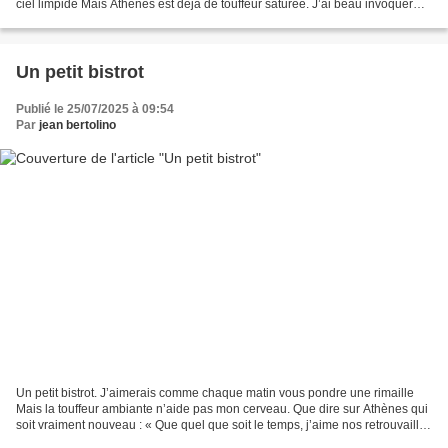
ciel limpide Mais Athènes est déjà de touffeur saturée. J’ai beau invoquer
Éole le dieu des vents Ou...
Un petit bistrot
Publié le 25/07/2025 à 09:54
Par
jean bertolino
Un petit bistrot. J’aimerais comme chaque matin vous pondre une rimaille
Mais la touffeur ambiante n’aide pas mon cerveau. Que dire sur Athènes qui
soit vraiment nouveau : « Que quel que soit le temps, j’aime nos retrouvailles
» ? Je ne vois pas la marée...