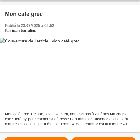
Mon café grec
Publié le 23/07/2025 à 06:52
Par
jean bertolino
Mon café grec. Ce soir, si tout va bien, nous serons à Athènes Ma chaise,
chez Jérémy, pour calmer sa détresse Pendant mon absence accueillera
d’autres fesses Qui peut-être se diront : « Maintenant, c’est la mienne » !.
Erreur! Dès mon retour, je reprendrai...