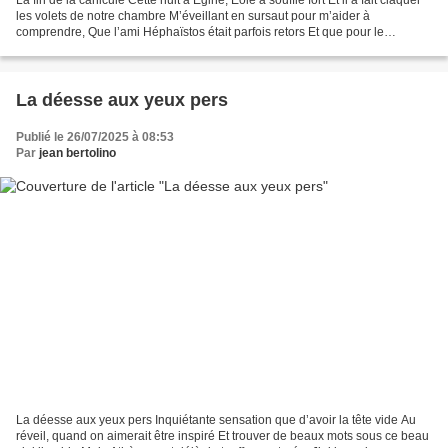
les volets de notre chambre M’éveillant en sursaut pour m’aider à
comprendre, Que l’ami Héphaïstos était parfois retors Et que pour le
contraindre à apaiser ses forges,...
La déesse aux yeux pers
Publié le 26/07/2025 à 08:53
Par
jean bertolino
La déesse aux yeux pers Inquiétante sensation que d’avoir la tête vide Au
réveil, quand on aimerait être inspiré Et trouver de beaux mots sous ce beau