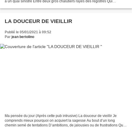
à un quai sinistre Entre deux gros chalutiers rayés des registres Qui
rouillaient dans ce bassin plein...
LA DOUCEUR DE VIEILLIR
Publié le 05/01/2021 à 09:52
Par
jean bertolino
Ma pensée du jour (Après cette pub intrusive) La douceur de vieillir Je
comprends mieux pourquoi on acquiert la sagesse Au bout d’un long
chemin semé de tentations D’ambitions, de jalousies ou de frustrations Qui
s’apaisent à mesure qu’on entre dans la...