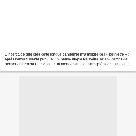
L’incertitude que crée cette longue pandémie m’a inspiré ces « peut-être » (
après l’envahissante pub) La lumineuse utopie Peut-être serait-il temps de
penser autrement D’envisager un monde sans roi, sans président Un monde
qui briserait les chaînes de...