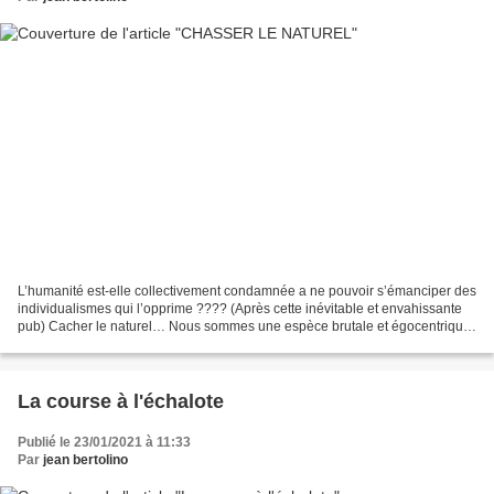
L’humanité est-elle collectivement condamnée a ne pouvoir s’émanciper des
individualismes qui l’opprime ???? (Après cette inévitable et envahissante
pub) Cacher le naturel… Nous sommes une espèce brutale et égocentrique
Qui à l’origine était « nue et...
La course à l'échalote
Publié le 23/01/2021 à 11:33
Par
jean bertolino