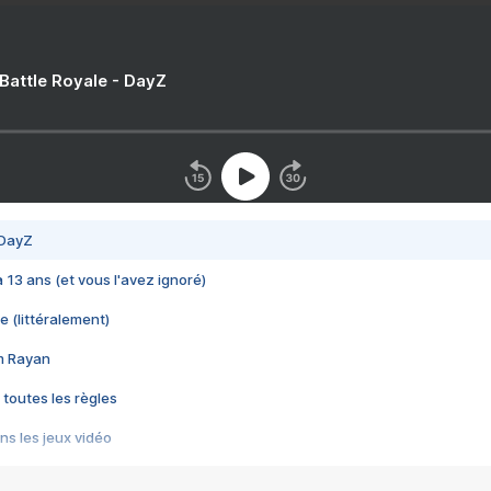
 Battle Royale - DayZ
 DayZ
 a 13 ans (et vous l'avez ignoré)
e (littéralement)
im Rayan
 toutes les règles
s les jeux vidéo
us choquant de Rockstar ? - Le scandale BULLY