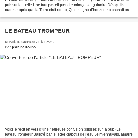
pub sur laquelle il ne faut pas cliquer) Le mirage sanguinaire Dès qu’ils
eurent appris que la Terre était ronde, Que la ligne d’horizon ne cachait pas
d’abîme, Qu’au-delà existait,...
LE BATEAU TROMPEUR
Publié le 09/01/2021 à 12:45
Par
jean bertolino
Voici le récit en vers d’une heureuse confusion (glissez sur la pub) Le
bateau trompeur Balloté par le léger clapotis de l’eau Je m’ennuyais, amarré