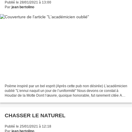
Publié le 28/01/2021 à 13:00
Par
jean bertolino
Poème inspiré par un bel esprit (Après cette pub non désirée) L’académicien
oublié "L’ennui naquit un jour de l’uniformité" Nous devons ce constat à
Houdar de la Motte Dont l’œuvre, quoique honorable, fut rarement citée A
part cet aphorisme, lumineux...
CHASSER LE NATUREL
Publié le 25/01/2021 à 12:18
Par
jean bertolino