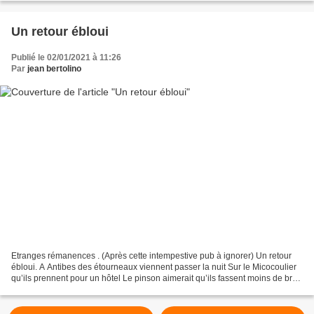
Un retour ébloui
Publié le 02/01/2021 à 11:26
Par
jean bertolino
Etranges rémanences . (Après cette intempestive pub à ignorer) Un retour
ébloui. A Antibes des étourneaux viennent passer la nuit Sur le Micocoulier
qu’ils prennent pour un hôtel Le pinson aimerait qu’ils fassent moins de bruit
Mais le jour apprécie leurs...