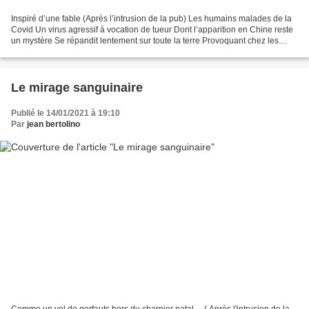
Inspiré d’une fable (Après l’intrusion de la pub) Les humains malades de la
Covid Un virus agressif à vocation de tueur Dont l’apparition en Chine reste
un mystère Se répandit lentement sur toute la terre Provoquant chez les
hommes d’insidieuses frayeurs....
Le mirage sanguinaire
Publié le 14/01/2021 à 19:10
Par
jean bertolino
Comme un vol de gerfauts hors du charnier natal… ( Après l'intrusion de la